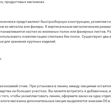
ых, продуктовых магазинах
ехнически представляют быстросборную конструкцию, укомплект
лов из металла или фанеры. К вертикальным металлическим рамам
устанавливается настил из железных полок или фанерных листов. 
использовать комплектацию стеллажа без полок. Существуют два 
ые для хранения крупных изделий.
г.
экономией стоек. При установке в линию, между секциями остаетс
едства на больших участках. Вы можете встретить и добавочные, и
я того, чтобы укомплектовать линию, оформите заказ на одну отде
талоге магазина дополнительные секции выделяются знаками DS в