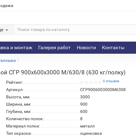
родажа
де
авка и монтаж
Галерея работ
Новости
Контакты
теллажи
ой СГР 900х600х3000 M/630/8 (630 кг/полку)
0 отзывов
Рейтинг:
Артикул:
СГР9006003000M6308
Высота, мм:
3000
Ширина, мм:
900
Глубина, мм:
600
Количество полок:
8
Материал полки:
металл
Тип окраски:
оцинковка