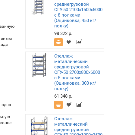
среднегрузовой
СГУ-50 2100х1500х5000
с 8 полками
(Оцинковка, 450 кг/
полку)
ованную
98 322 р.
Равным
вида
Стеллаж
металлический
среднегрузовой
СГУ-50 2700х800х6000
с 5 полками
(Оцинковка, 300 кг/
полку)
61 348 р.
я одна
льную
Стеллаж
 конце
металлический
среднегрузовой