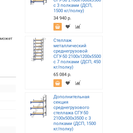
СГУ-50 2100х1000х3500
с 3 полками (ДСП,
1500 кг/полку)
34 940 р.
 может
Стеллаж
металлический
среднегрузовой
СГУ-50 2100х1200х5500
с 7 полками (ДСП, 450
кг/полку)
65 084 р.
Дополнительная
секция
среднегрузового
стеллажа СГУ-50
2100х500х3500 с 3
полками (ДСП, 1500
кг/полку)