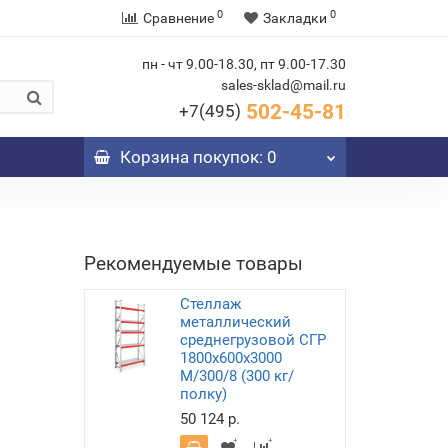
0
0
Сравнение
Закладки
пн - чт 9.00-18.30, пт 9.00-17.30
sales-sklad@mail.ru
502-45-81
+7(495)
Корзина
покупок
: 0
Рекомендуемые товары
Стеллаж
металлический
среднегрузовой СГР
1800х600х3000
M/300/8 (300 кг/
полку)
50 124 р.