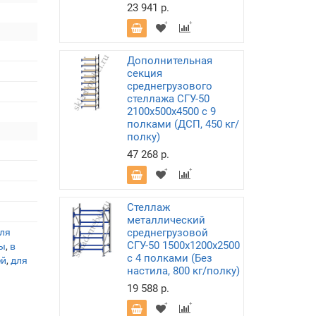
23 941 р.
Дополнительная
секция
среднегрузового
стеллажа СГУ-50
2100х500х4500 с 9
полками (ДСП, 450 кг/
полку)
47 268 р.
Стеллаж
металлический
ля
среднегрузовой
СГУ-50 1500х1200х2500
ы
,
в
с 4 полками (Без
ей
,
для
настила, 800 кг/полку)
19 588 р.