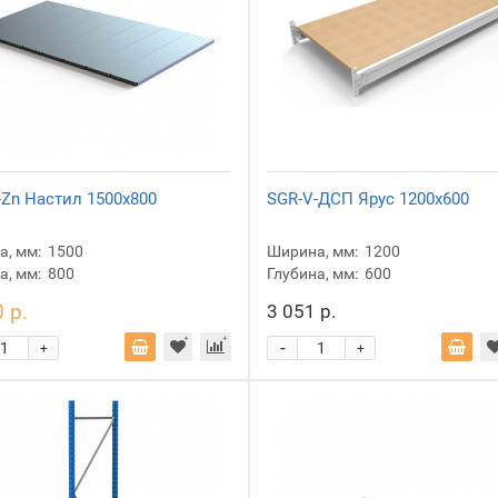
-Zn Настил 1500x800
SGR-V-ДСП Ярус 1200x600
, мм:
1500
Ширина, мм:
1200
а, мм:
800
Глубина, мм:
600
 р.
3 051 р.
-
+
+