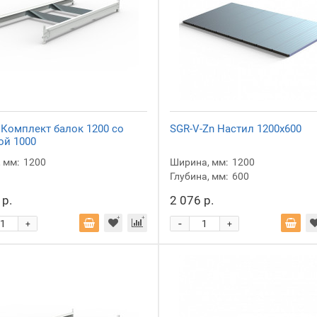
 Комплект балок 1200 со
SGR-V-Zn Настил 1200x600
ой 1000
 мм:
1200
Ширина, мм:
1200
Глубина, мм:
600
 р.
2 076 р.
-
+
+