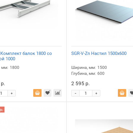
 Комплект балок 1800 со
SGR-V-Zn Настил 1500x600
ой 1000
 мм:
1800
Ширина, мм:
1500
Глубина, мм:
600
 р.
2 595 р.
-
+
+
р.