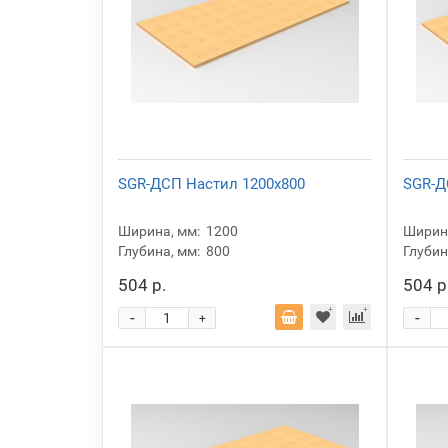
SGR-ДСП Настил 1200x800
SGR-Д
Ширина, мм:
1200
Ширина
Глубина, мм:
800
Глубин
504 р.
504 р
-
-
+