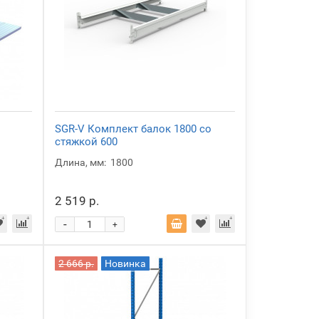
SGR-V Комплект балок 1800 со
стяжкой 600
Длина, мм:
1800
2 519 р.
-
+
2 666 р.
Новинка