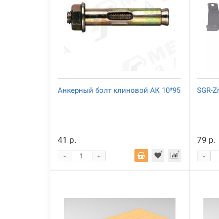
Анкерный болт клиновой АК 10*95
SGR-Z
41 р.
79 р.
-
-
+