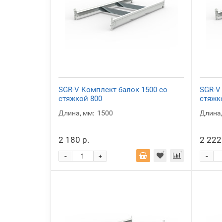
SGR-V Комплект балок 1500 со
SGR-V
стяжкой 800
стяжк
Длина, мм:
1500
Длина,
2 180 р.
2 222
-
-
+