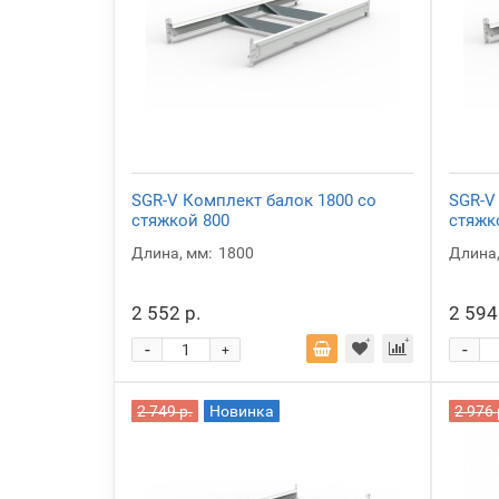
SGR-V Комплект балок 1800 со
SGR-V
стяжкой 800
стяжк
Длина, мм:
1800
Длина,
2 552 р.
2 594
-
-
+
2 749 р.
Новинка
2 976 