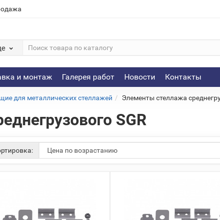
родажа
де
авка и монтаж
Галерея работ
Новости
Контакты
ие для металлических стеллажей
Элементы стеллажа среднегр
реднегрузового SGR
ртировка: