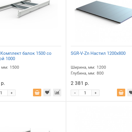
 Комплект балок 1500 со
SGR-V-Zn Настил 1200x800
ой 1000
 мм:
1500
Ширина, мм:
1200
Глубина, мм:
800
 р.
2 381 р.
-
+
+