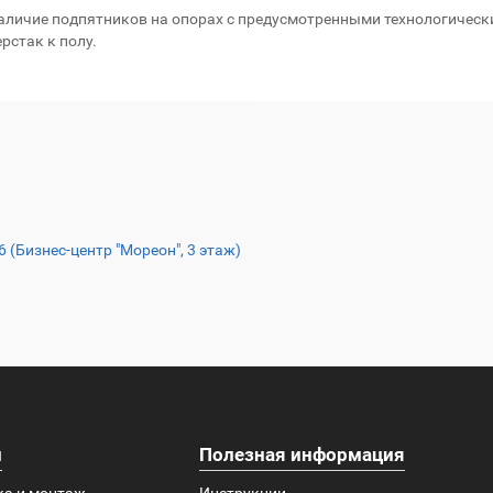
аличие подпятников на опорах с предусмотренными технологичес
рстак к полу.
16 (Бизнес-центр "Мореон", 3 этаж)
и
Полезная информация