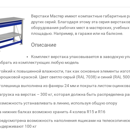
Верстаки Мастер имеют компактные габаритные ра
других серий. Благодаря этому эта серия верстако
оборудования рабочих мест в мастерских, учебных 
площадью. Например, в гараже или на балконе.
Описание
Комплект верстака упаковывается в заводскую уп
абрать из комплектующих любую модель
тойкий к повышенной влажности, так как основные элементы изго
орошковой краской. Цвет светло-серый (RAL 7038) и синий (RAL 500
толешница выполнена из фанеры 24 мм и покрыта листом оцинкова
агрузка на верстак – 300 кг, которая должна быть распределена р
озможность устанавливать в линию, используя общую опору
а нижних балках возможно хранить 4 колеса R15 и R16
редусмотрена возможность наполнения ящиками на телескопическ
ыдерживают 100 кг