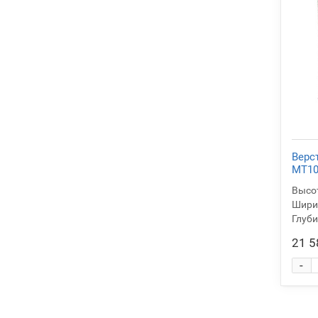
Верс
MT10
Высот
Ширин
Глуби
21 5
-