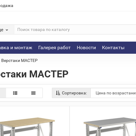
родажа
де
авка и монтаж
Галерея работ
Новости
Контакты
Верстаки МАСТЕР
рстаки МАСТЕР
Сортировка: