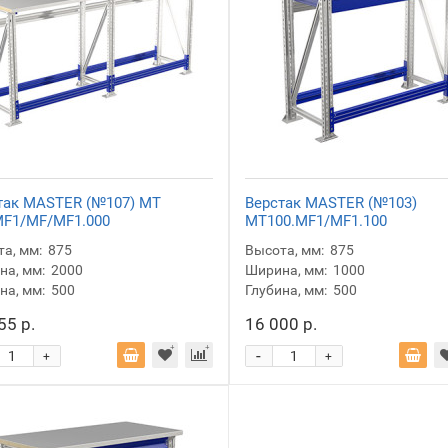
так MASTER (№107) MT
Верстак MASTER (№103)
MF1/MF/MF1.000
MT100.MF1/MF1.100
а, мм:
875
Высота, мм:
875
а, мм:
2000
Ширина, мм:
1000
на, мм:
500
Глубина, мм:
500
55 р.
16 000 р.
-
+
+