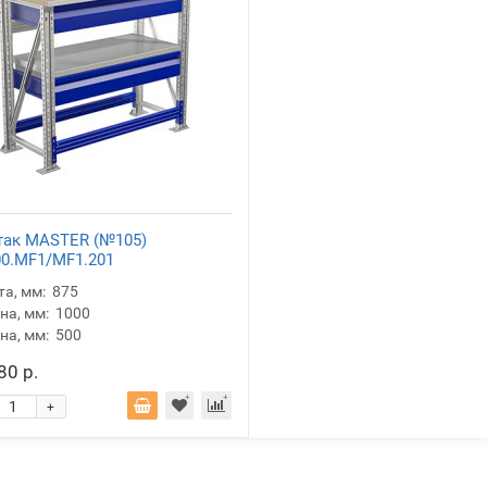
так MASTER (№105)
0.MF1/MF1.201
а, мм:
875
а, мм:
1000
на, мм:
500
80 р.
+