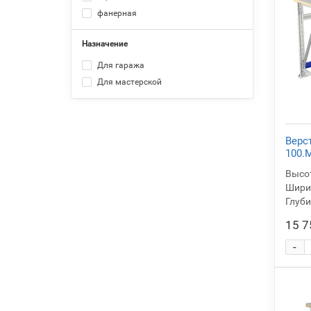
фанерная
Назначение
Для гаража
Для мастерской
Верс
100.
Высот
Ширин
Глуби
15 7
-