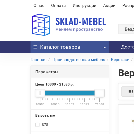
О нас
Оплата
Инструкции
Акции
Расп
Вез
Каталог
товаров
Дост
Главная
Производственная мебель
Верстаки
Ве
Параметры
Цена
10900
-
21580
р.
10900
10915
11063
11573
21580
Высота, мм
875