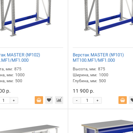
так MASTER (№102)
Верстак MASTER (№101)
.MF1/MF1.000
MT100.MF1/MF1.000
а, мм:
875
Высота, мм:
875
а, мм:
1000
Ширина, мм:
1000
на, мм:
500
Глубина, мм:
500
00 р.
11 900 р.
-
+
+