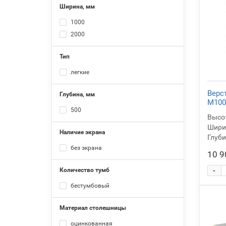
Ширина, мм
1000
2000
Тип
легкие
Верс
Глубина, мм
M100
500
Высот
Ширин
Наличие экрана
Глуби
без экрана
10 9
-
Количество тумб
бестумбовый
Материал столешницы
оцинкованная