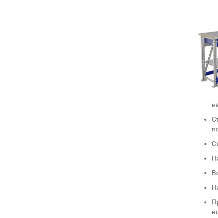
н
С
п
С
Н
В
Н
П
в