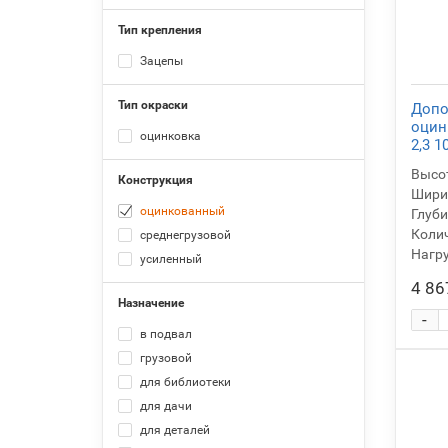
780
Тип крепления
Зацепы
Тип окраски
Допо
оцин
оцинковка
2,3 1
Высот
Конструкция
Ширин
оцинкованный
Глуби
Колич
среднегрузовой
Нагру
усиленный
4 86
Назначение
-
в подвал
грузовой
для библиотеки
для дачи
для деталей