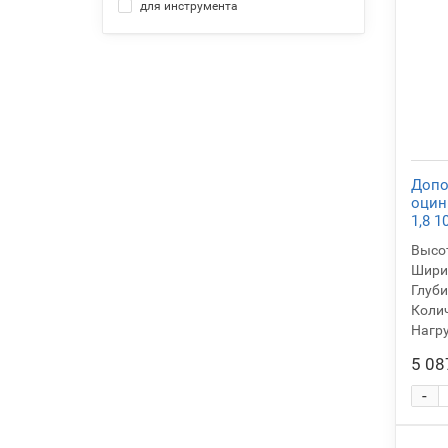
для инструмента
для мастерской
для одежды
для хранения
на балкон
офисный для документов
под коробки
производственный
Допо
промышленный
оцин
1,8 1
универсальный
Высот
Ширин
Глуби
Колич
Нагру
5 08
-