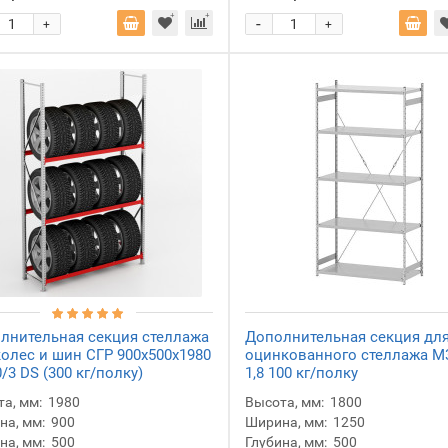
-
+
+
лнительная секция стеллажа
Дополнительная секция дл
колес и шин СГР 900х500х1980
оцинкованного стеллажа М3
/3 DS (300 кг/полку)
1,8 100 кг/полку
а, мм:
1980
Высота, мм:
1800
а, мм:
900
Ширина, мм:
1250
на, мм:
500
Глубина, мм:
500