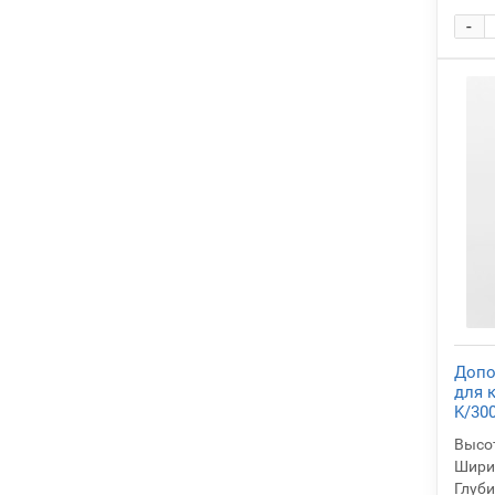
-
Допо
для 
K/300
Высот
Ширин
Глуби