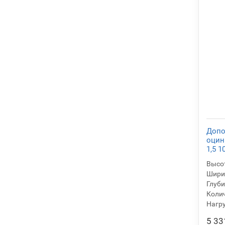
Допо
оцин
1,5 1
Высот
Ширин
Глуби
Колич
Нагру
5 33