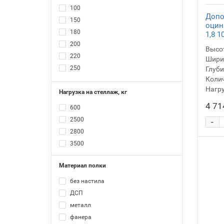
11
100
Допо
150
оцин
180
1,8 1
200
Высот
220
Ширин
250
Глуби
Колич
300
Нагру
Нагрузка на стеллаж, кг
330
350
4 71
600
370
2500
-
400
2800
410
3500
430
450
Материал полки
500
без настила
580
ДСП
600
металл
630
фанера