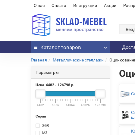
О нас
Оплата
Инструкции
Акции
Расп
Вез
Каталог
товаров
Дост
Главная
Металлические стеллажи
Оцинкованны
Оци
Параметры
Цена
4482
-
126798
р.
С
4482
5356
14364
45326
126798
С
Серия
ш
SGR
К
М3