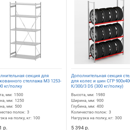
лнительная секция для
Дополнительная секция ст
кованного стеллажа М3 1253-
для колес и шин СГР 900х40
00 кг/полку
K/300/3 DS (300 кг/полку)
а, мм:
1500
Высота, мм:
1980
а, мм:
1250
Ширина, мм:
900
на, мм:
500
Глубина, мм:
400
ество полок:
3
Количество полок:
3
зка на полку, кг:
100
Нагрузка на полку, кг:
300
1 р.
5 394 р.