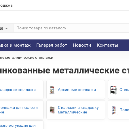
родажа
де
авка и монтаж
Галерея работ
Новости
Контакты
е металлические стеллажи
нкованные металлические с
кладские стеллажи
Архивные стеллажи
Стел
теллажи для колес и
Стеллажи в кладовку
Поло
ин
металлические
омплектующие для