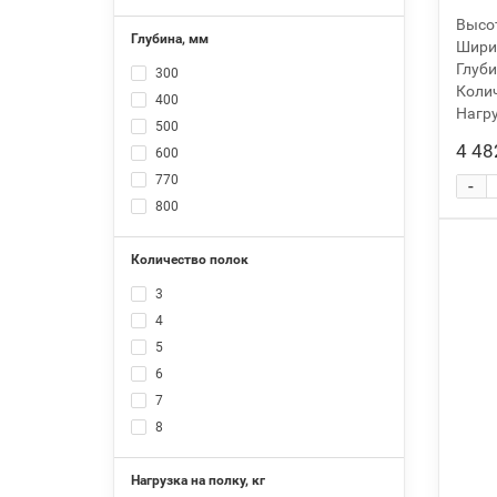
2100
Высот
Глубина, мм
2400
Ширин
Глуби
300
Колич
400
Нагру
500
4 48
600
770
-
800
1000
Количество полок
3
4
5
6
7
8
9
Нагрузка на полку, кг
10