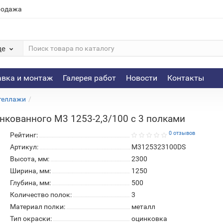
родажа
де
авка и монтаж
Галерея работ
Новости
Контакты
теллажи
нкованного М3 1253-2,3/100 c 3 полками
0 отзывов
Рейтинг:
Артикул:
М3125323100DS
Высота, мм:
2300
Ширина, мм:
1250
Глубина, мм:
500
Количество полок:
3
Материал полки:
металл
Тип окраски:
оцинковка