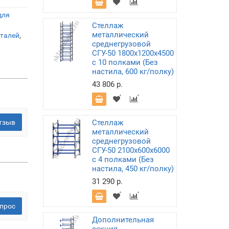
для
Стеллаж
металлический
еталей
,
среднегрузовой
СГУ-50 1800х1200х4500
с 10 полками (Без
настила, 600 кг/полку)
43 806 р.
тзыв
Стеллаж
металлический
среднегрузовой
СГУ-50 2100х600х6000
с 4 полками (Без
настила, 450 кг/полку)
31 290 р.
прос
Дополнительная