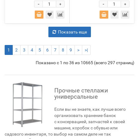
-
-
+
+
Показать еще
1
2
3
4
5
6
7
8
9
>
>|
Показано с 1 по 36 из 10665 (всего 297 страниц)
Прочные стеллажи
универсальные
Если вы не знаете, как лучше всего
организовать хранение банок
с консервацией, запчастей к своей
машине, коробок с обувью или
садового инвентаря, то выбор на самом деле не так