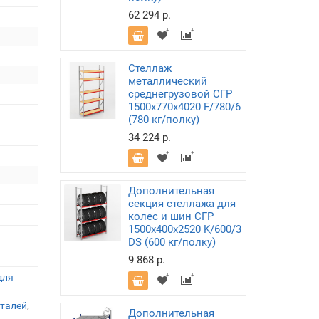
62 294 р.
Стеллаж
металлический
среднегрузовой СГР
1500х770х4020 F/780/6
(780 кг/полку)
34 224 р.
Дополнительная
секция стеллажа для
колес и шин СГР
1500х400х2520 K/600/3
DS (600 кг/полку)
9 868 р.
для
еталей
,
Дополнительная