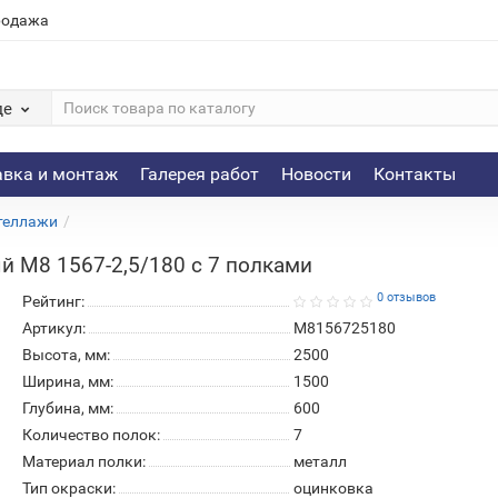
родажа
де
авка и монтаж
Галерея работ
Новости
Контакты
теллажи
 М8 1567-2,5/180 c 7 полками
0 отзывов
Рейтинг:
Артикул:
М8156725180
Высота, мм:
2500
Ширина, мм:
1500
Глубина, мм:
600
Количество полок:
7
Материал полки:
металл
Тип окраски:
оцинковка