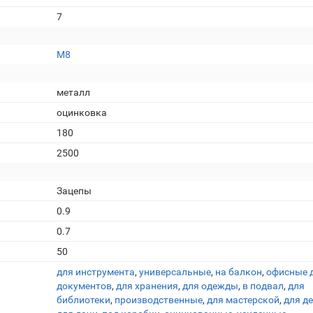
7
М8
металл
оцинковка
180
2500
Зацепы
0.9
0.7
50
для инструмента
,
универсальные
,
на балкон
,
офисные 
документов
,
для хранения
,
для одежды
,
в подвал
,
для
библиотеки
,
производственные
,
для мастерской
,
для д