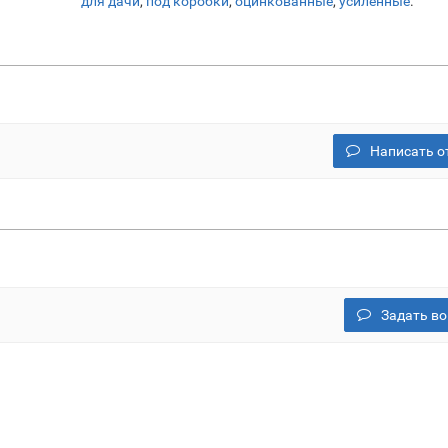
для дачи
,
под коробки
,
оцинкованные
,
усиленные
.
Написать о
Задать во