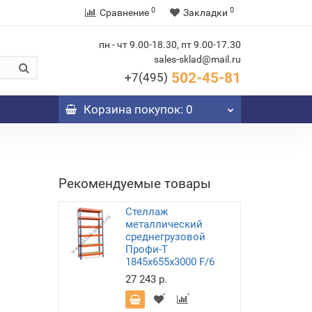
0
0
Сравнение
Закладки
пн - чт 9.00-18.30, пт 9.00-17.30
sales-sklad@mail.ru
502-45-81
+7(495)
Корзина
покупок
: 0
Рекомендуемые товары
Стеллаж
металлический
среднегрузовой
Профи-Т
1845х655х3000 F/6
27 243 р.