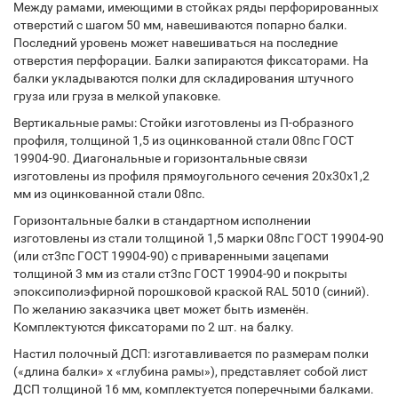
Между рамами, имеющими в стойках ряды перфорированных
отверстий с шагом 50 мм, навешиваются попарно балки.
Последний уровень может навешиваться на последние
отверстия перфорации. Балки запираются фиксаторами. На
балки укладываются полки для складирования штучного
груза или груза в мелкой упаковке.
Вертикальные рамы: Стойки изготовлены из П-образного
профиля, толщиной 1,5 из оцинкованной стали 08пс ГОСТ
19904-90. Диагональные и горизонтальные связи
изготовлены из профиля прямоугольного сечения 20х30х1,2
мм из оцинкованной стали 08пс.
Горизонтальные балки в стандартном исполнении
изготовлены из стали толщиной 1,5 марки 08пс ГОСТ 19904-90
(или ст3пс ГОСТ 19904-90) с приваренными зацепами
толщиной 3 мм из стали ст3пс ГОСТ 19904-90 и покрыты
эпоксиполиэфирной порошковой краской RAL 5010 (синий).
По желанию заказчика цвет может быть изменён.
Комплектуются фиксаторами по 2 шт. на балку.
Настил полочный ДСП: изготавливается по размерам полки
(«длина балки» х «глубина рамы»), представляет собой лист
ДСП толщиной 16 мм, комплектуется поперечными балками.