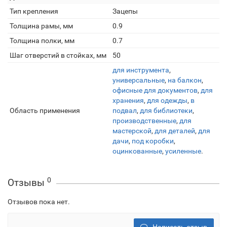
Тип крепления
Зацепы
Толщина рамы, мм
0.9
Толщина полки, мм
0.7
Шаг отверстий в стойках, мм
50
для инструмента
,
универсальные
,
на балкон
,
офисные для документов
,
для
хранения
,
для одежды
,
в
Область применения
подвал
,
для библиотеки
,
производственные
,
для
мастерской
,
для деталей
,
для
дачи
,
под коробки
,
оцинкованные
,
усиленные
.
0
Отзывы
Отзывов пока нет.