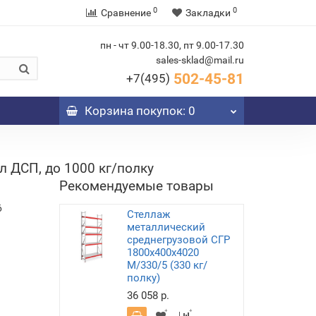
0
0
Сравнение
Закладки
пн - чт 9.00-18.30, пт 9.00-17.30
sales-sklad@mail.ru
502-45-81
+7(495)
Корзина
покупок
: 0
 ДСП, до 1000 кг/полку
Рекомендуемые товары
6
Стеллаж
металлический
среднегрузовой СГР
1800х400х4020
M/330/5 (330 кг/
полку)
36 058 р.