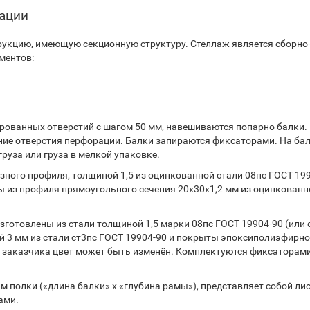
тации
укцию, имеющую секционную структуру. Стеллаж является сборно
ментов:
ованных отверстий с шагом 50 мм, навешиваются попарно балки.
ние отверстия перфорации. Балки запираются фиксаторами. На ба
руза или груза в мелкой упаковке.
ного профиля, толщиной 1,5 из оцинкованной стали 08пс ГОСТ 199
 из профиля прямоугольного сечения 20х30х1,2 мм из оцинкованн
готовлены из стали толщиной 1,5 марки 08пс ГОСТ 19904-90 (или 
 3 мм из стали ст3пс ГОСТ 19904-90 и покрыты эпоксиполиэфирн
 заказчика цвет может быть изменён. Комплектуются фиксаторами
 полки («длина балки» х «глубина рамы»), представляет собой ли
ами.