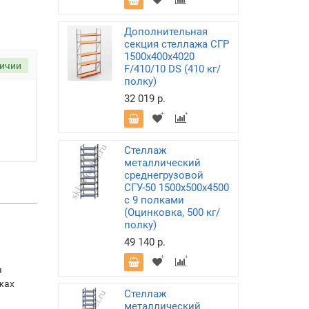
Дополнительная
секция стеллажа СГР
1500х400х4020
личии
F/410/10 DS (410 кг/
полку)
32 019 р.
Стеллаж
металлический
среднегрузовой
СГУ-50 1500х500х4500
с 9 полками
(Оцинковка, 500 кг/
полку)
49 140 р.
я
жах
Стеллаж
металлический