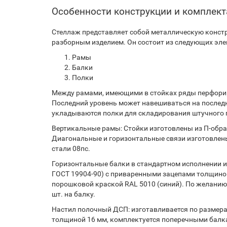
Особенности конструкции и комплек
Стеллаж представляет собой металлическую констр
разборным изделием. Он состоит из следующих эле
Рамы
Балки
Полки
Между рамами, имеющими в стойках ряды перфорир
Последний уровень может навешиваться на послед
укладываются полки для складирования штучного г
Вертикальные рамы: Стойки изготовлены из П-образ
Диагональные и горизонтальные связи изготовлены
стали 08пс.
Горизонтальные балки в стандартном исполнении из
ГОСТ 19904-90) с приваренными зацепами толщиной
порошковой краской RAL 5010 (синий). По желанию
шт. на балку.
Настил полочный ДСП: изготавливается по размерам
толщиной 16 мм, комплектуется поперечными балк