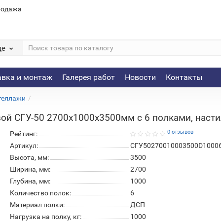
родажа
де
авка и монтаж
Галерея работ
Новости
Контакты
теллажи
ой СГУ-50 2700х1000х3500мм с 6 полками, настил
0 отзывов
Рейтинг:
Артикул:
СГУ50270010003500D1000
Высота, мм:
3500
Ширина, мм:
2700
Глубина, мм:
1000
Количество полок:
6
Материал полки:
ДСП
Нагрузка на полку, кг:
1000