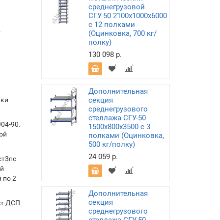
среднегрузовой
СГУ-50 2100х1000х6000
с 12 полками
-
(Оцинковка, 700 кг/
полку)
130 098 р.
Дополнительная
лки
секция
среднегрузового
стеллажа СГУ-50
04-90.
1500х800х3500 с 3
ой
полками (Оцинковка,
500 кг/полку)
24 059 р.
ст3пс
ой
 по 2
Дополнительная
секция
ст ДСП
среднегрузового