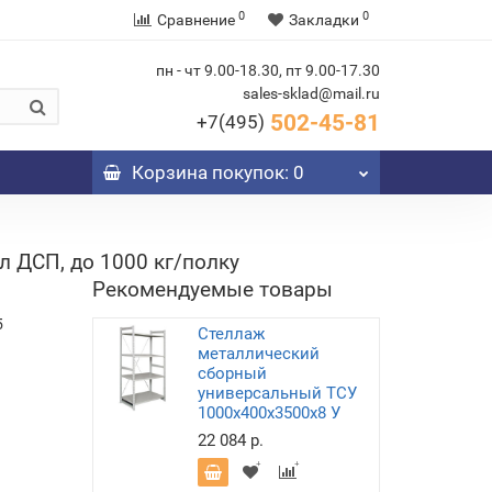
0
0
Сравнение
Закладки
пн - чт 9.00-18.30, пт 9.00-17.30
sales-sklad@mail.ru
502-45-81
+7(495)
Корзина
покупок
: 0
 ДСП, до 1000 кг/полку
Рекомендуемые товары
5
Стеллаж
металлический
сборный
универсальный ТСУ
1000х400х3500х8 У
22 084 р.