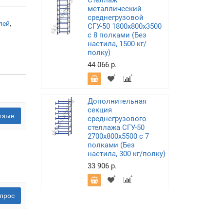
Стеллаж
металлический
среднегрузовой
лей
,
СГУ-50 1800х800х3500
с 8 полками (Без
настила, 1500 кг/
полку)
44 066 р.
Дополнительная
секция
тзыв
среднегрузового
стеллажа СГУ-50
2700х800х5500 с 7
полками (Без
настила, 300 кг/полку)
33 906 р.
прос