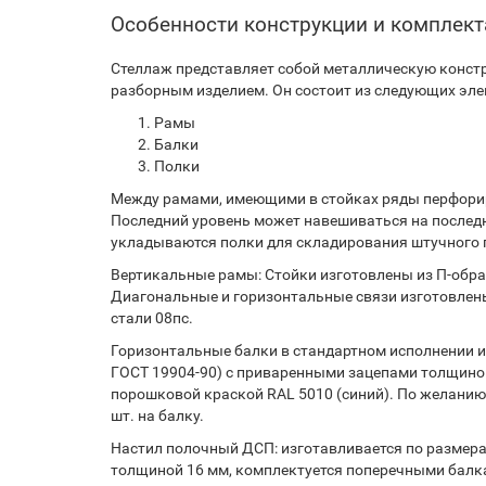
Особенности конструкции и комплек
Стеллаж представляет собой металлическую констр
разборным изделием. Он состоит из следующих эле
Рамы
Балки
Полки
Между рамами, имеющими в стойках ряды перфорир
Последний уровень может навешиваться на послед
укладываются полки для складирования штучного г
Вертикальные рамы: Стойки изготовлены из П-образ
Диагональные и горизонтальные связи изготовлены
стали 08пс.
Горизонтальные балки в стандартном исполнении из
ГОСТ 19904-90) с приваренными зацепами толщиной
порошковой краской RAL 5010 (синий). По желанию
шт. на балку.
Настил полочный ДСП: изготавливается по размерам
толщиной 16 мм, комплектуется поперечными балк