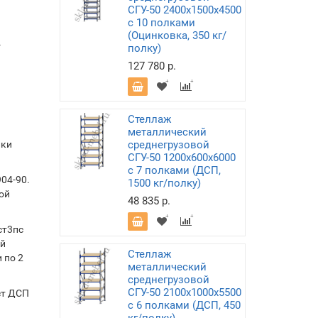
СГУ-50 2400х1500х4500
с 10 полками
(Оцинковка, 350 кг/
-
полку)
127 780 р.
Стеллаж
металлический
лки
среднегрузовой
СГУ-50 1200х600х6000
с 7 полками (ДСП,
04-90.
1500 кг/полку)
ой
48 835 р.
ст3пс
ой
Стеллаж
 по 2
металлический
среднегрузовой
СГУ-50 2100х1000х5500
ст ДСП
с 6 полками (ДСП, 450