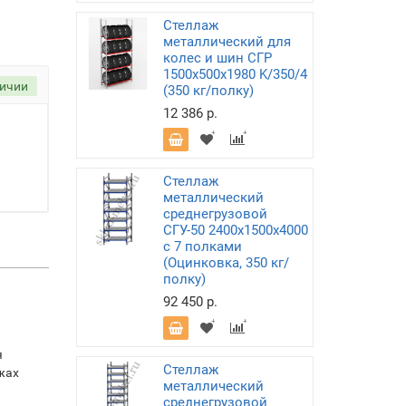
Стеллаж
металлический для
колес и шин СГР
1500х500х1980 K/350/4
личии
(350 кг/полку)
12 386 р.
Стеллаж
металлический
среднегрузовой
СГУ-50 2400х1500х4000
с 7 полками
(Оцинковка, 350 кг/
полку)
92 450 р.
я
Стеллаж
жах
металлический
среднегрузовой