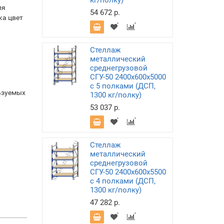
кг/полку)
ля
54 672 р.
ка цвет
Стеллаж
металлический
среднегрузовой
СГУ-50 2400х600х5000
с 5 полками (ДСП,
ьзуемых
1300 кг/полку)
53 037 р.
Стеллаж
металлический
среднегрузовой
СГУ-50 2400х600х5500
с 4 полками (ДСП,
1300 кг/полку)
47 282 р.