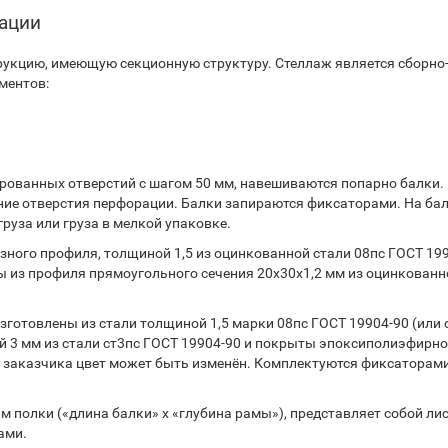
тации
укцию, имеющую секционную структуру. Стеллаж является сборно
ментов:
ованных отверстий с шагом 50 мм, навешиваются попарно балки.
ние отверстия перфорации. Балки запираются фиксаторами. На ба
руза или груза в мелкой упаковке.
ного профиля, толщиной 1,5 из оцинкованной стали 08пс ГОСТ 199
 из профиля прямоугольного сечения 20х30х1,2 мм из оцинкованн
готовлены из стали толщиной 1,5 марки 08пс ГОСТ 19904-90 (или 
 3 мм из стали ст3пс ГОСТ 19904-90 и покрыты эпоксиполиэфирн
 заказчика цвет может быть изменён. Комплектуются фиксаторами
 полки («длина балки» х «глубина рамы»), представляет собой ли
ами.