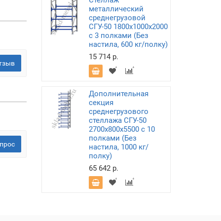
Стеллаж
металлический
среднегрузовой
СГУ-50 1800х1000х2000
с 3 полками (Без
настила, 600 кг/полку)
15 714 р.
тзыв
Дополнительная
секция
среднегрузового
стеллажа СГУ-50
2700х800х5500 с 10
полками (Без
прос
настила, 1000 кг/
полку)
65 642 р.