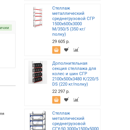
Стеллаж
металлический
среднегрузовой СГР
1500х600х3000
личии
M/350/5 (350 кг/
полку)
29 605 р.
Дополнительная
секция стеллажа для
колес и шин СГР
2100х500х3480 K/220/5
DS (220 кг/полку)
22 297 р.
Стеллаж
для
металлический
среднегрузовой
СГУ-50 3000х1500х5000