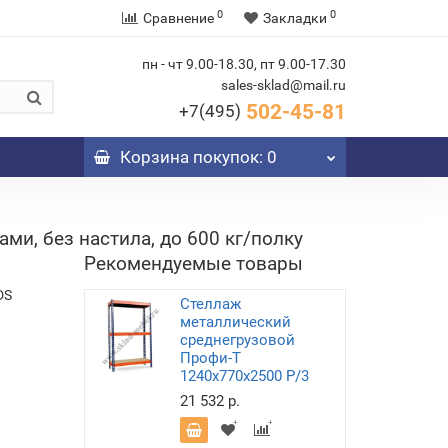
0
0
Сравнение
Закладки
пн - чт 9.00-18.30, пт 9.00-17.30
sales-sklad@mail.ru
502-45-81
+7(495)
Корзина
покупок
: 0
и, без настила, до 600 кг/полку
Рекомендуемые товары
DS
Стеллаж
металлический
среднегрузовой
Профи-Т
1240х770х2500 P/3
21 532 р.