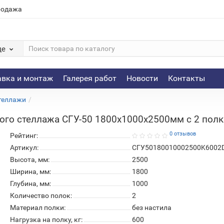
родажа
де
авка и монтаж
Галерея работ
Новости
Контакты
теллажи
го стеллажа СГУ-50 1800х1000х2500мм с 2 полкам
0 отзывов
Рейтинг:
Артикул:
СГУ50180010002500K6002
Высота, мм:
2500
Ширина, мм:
1800
Глубина, мм:
1000
Количество полок:
2
Материал полки:
без настила
Нагрузка на полку, кг:
600