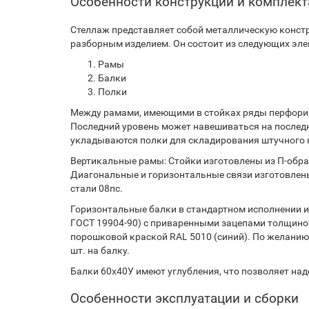
Особенности конструкции и комплек
Стеллаж представляет собой металлическую констр
разборным изделием. Он состоит из следующих эле
Рамы
Балки
Полки
Между рамами, имеющими в стойках ряды перфорир
Последний уровень может навешиваться на послед
укладываются полки для складирования штучного г
Вертикальные рамы: Стойки изготовлены из П-образ
Диагональные и горизонтальные связи изготовлены
стали 08пс.
Горизонтальные балки в стандартном исполнении из
ГОСТ 19904-90) с приваренными зацепами толщиной
порошковой краской RAL 5010 (синий). По желанию
шт. на балку.
Балки 60х40У имеют углубления, что позволяет на
Особенности эксплуатации и сборки