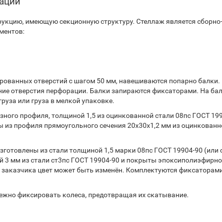
тации
укцию, имеющую секционную структуру. Стеллаж является сборно
ментов:
ованных отверстий с шагом 50 мм, навешиваются попарно балки.
ние отверстия перфорации. Балки запираются фиксаторами. На ба
руза или груза в мелкой упаковке.
ного профиля, толщиной 1,5 из оцинкованной стали 08пс ГОСТ 199
 из профиля прямоугольного сечения 20х30х1,2 мм из оцинкованн
готовлены из стали толщиной 1,5 марки 08пс ГОСТ 19904-90 (или 
 3 мм из стали ст3пс ГОСТ 19904-90 и покрыты эпоксиполиэфирн
 заказчика цвет может быть изменён. Комплектуются фиксаторами
дежно фиксировать колеса, предотвращая их скатывание.