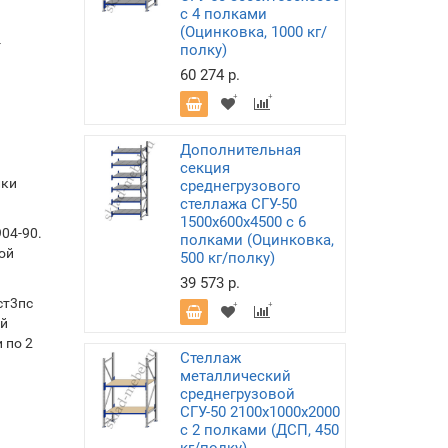
с 4 полками
(Оцинковка, 1000 кг/
-
полку)
60 274 р.
Дополнительная
секция
лки
среднегрузового
стеллажа СГУ-50
1500х600х4500 с 6
04-90.
полками (Оцинковка,
ой
500 кг/полку)
39 573 р.
ст3пс
ой
 по 2
Стеллаж
металлический
среднегрузовой
СГУ-50 2100х1000х2000
с 2 полками (ДСП, 450