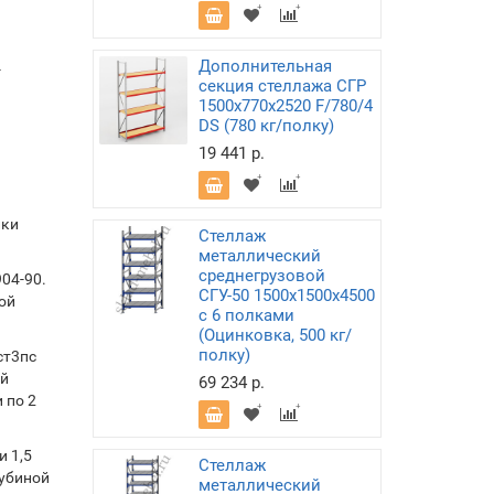
Дополнительная
-
секция стеллажа СГР
1500х770х2520 F/780/4
DS (780 кг/полку)
19 441 р.
лки
Стеллаж
металлический
среднегрузовой
04-90.
СГУ-50 1500х1500х4500
ой
с 6 полками
(Оцинковка, 500 кг/
полку)
ст3пс
ой
69 234 р.
 по 2
 1,5
Стеллаж
лубиной
металлический