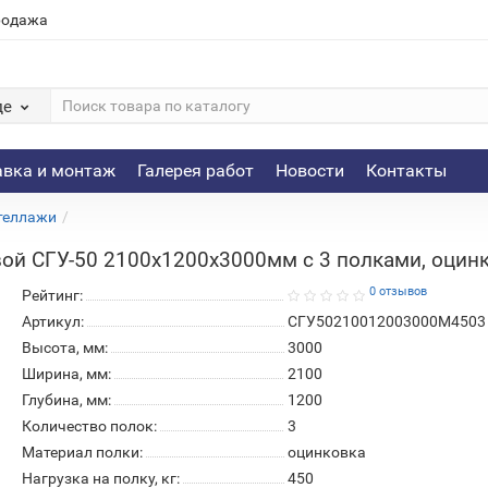
родажа
де
авка и монтаж
Галерея работ
Новости
Контакты
теллажи
ой СГУ-50 2100х1200х3000мм с 3 полками, оцинк
0 отзывов
Рейтинг:
Артикул:
СГУ50210012003000М4503
Высота, мм:
3000
Ширина, мм:
2100
Глубина, мм:
1200
Количество полок:
3
Материал полки:
оцинковка
Нагрузка на полку, кг:
450