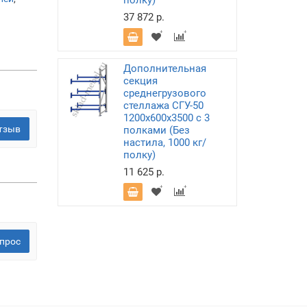
полку)
37 872 р.
Дополнительная
секция
среднегрузового
стеллажа СГУ-50
1200х600х3500 с 3
тзыв
полками (Без
настила, 1000 кг/
полку)
11 625 р.
прос