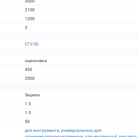
3000
2100
1200
3
СГУ-50
оцинковка
450
3500
Зацепы
1.5
1.5
50
для инструмента
,
универсальные
,
для
хранения
,
производственные
,
для мастерской
,
для дета