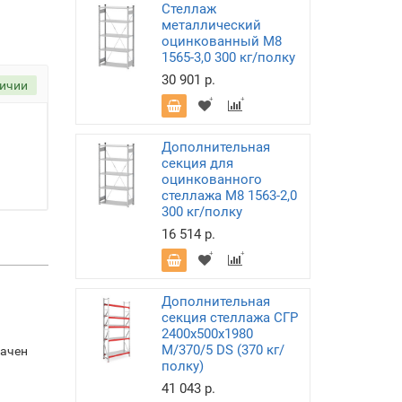
Стеллаж
металлический
оцинкованный М8
1565-3,0 300 кг/полку
30 901 р.
личии
Дополнительная
секция для
оцинкованного
стеллажа М8 1563-2,0
300 кг/полку
16 514 р.
Дополнительная
секция стеллажа СГР
2400х500х1980
M/370/5 DS (370 кг/
начен
полку)
41 043 р.