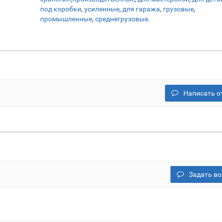
под коробки
,
усиленные
,
для гаража
,
грузовые
,
промышленные
,
среднегрузовые
.
Написать о
Задать во