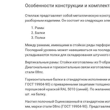
Особенности конструкции и комплек
Стеллаж представляет собой металлическую констр
разборным изделием. Он состоит из следующих эле
Рамы
Балки
Полки
Между рамами, имеющими в стойках ряды перфорир
Последний уровень может навешиваться на послед
укладываются полки для складирования штучного г
Вертикальные рамы: Стойки изготовлены из П-образ
Диагональные и горизонтальные связи изготовлены
стали 08пс.
Горизонтальные балки в стандартном исполнении из
ГОСТ 19904-90) с приваренными зацепами толщиной
порошковой краской RAL 5010 (синий). По желанию
шт. на балку.
Настил полочный Оцинкованный в стандартном испо
мм, марки стали 08пс (ГОСТ 19904-90). Представляе