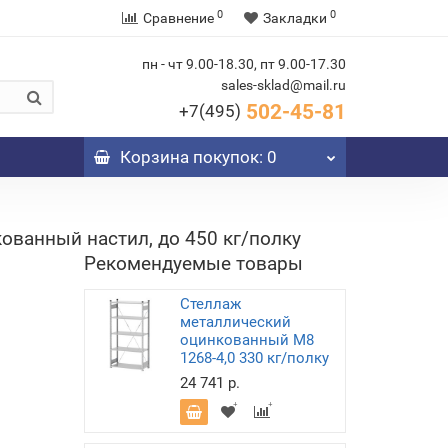
0
0
Сравнение
Закладки
пн - чт 9.00-18.30, пт 9.00-17.30
sales-sklad@mail.ru
502-45-81
+7(495)
Корзина
покупок
: 0
ованный настил, до 450 кг/полку
Рекомендуемые товары
Стеллаж
металлический
оцинкованный М8
1268-4,0 330 кг/полку
24 741 р.