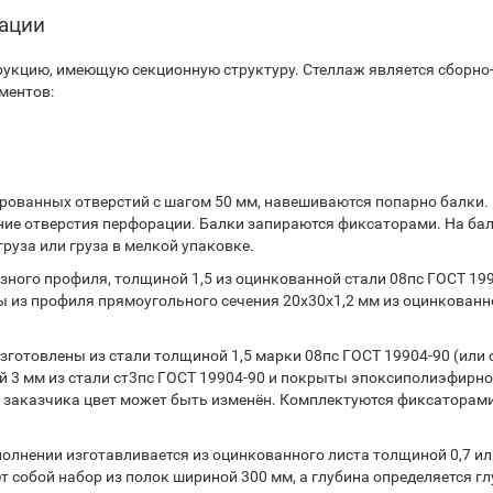
тации
укцию, имеющую секционную структуру. Стеллаж является сборно
ментов:
ованных отверстий с шагом 50 мм, навешиваются попарно балки.
ние отверстия перфорации. Балки запираются фиксаторами. На ба
руза или груза в мелкой упаковке.
ного профиля, толщиной 1,5 из оцинкованной стали 08пс ГОСТ 199
 из профиля прямоугольного сечения 20х30х1,2 мм из оцинкованн
готовлены из стали толщиной 1,5 марки 08пс ГОСТ 19904-90 (или 
 3 мм из стали ст3пс ГОСТ 19904-90 и покрыты эпоксиполиэфирн
 заказчика цвет может быть изменён. Комплектуются фиксаторами
лнении изготавливается из оцинкованного листа толщиной 0,7 или
т собой набор из полок шириной 300 мм, а глубина определяется г