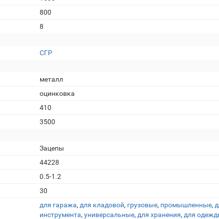
800
8
СГР
металл
оцинковка
410
3500
Зацепы
44228
0.5-1.2
30
для гаража
,
для кладовой
,
грузовые
,
промышленные
,
д
инструмента
,
универсальные
,
для хранения
,
для одежд