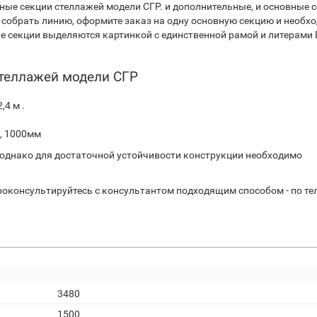
ные секции стеллажей модели СГР. и дополнительные, и основные 
ы собрать линию, оформите заказ на одну основную секцию и необх
е секции выделяются картинкой с единственной рамой и литерами 
теллажей модели СГР
,4 м .
м, 1000мм
, однако для достаточной устойчивости конструкции необходимо
роконсультируйтесь с консультантом подходящим способом - по те
3480
1500