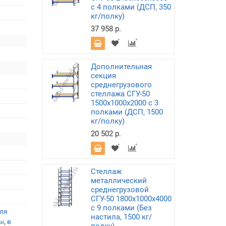
с 4 полками (ДСП, 350
кг/полку)
37 958 р.
Дополнительная
секция
среднегрузового
стеллажа СГУ-50
1500х1000х2000 с 3
полками (ДСП, 1500
кг/полку)
20 502 р.
Стеллаж
металлический
среднегрузовой
СГУ-50 1800х1000х4000
с 9 полками (Без
ля
настила, 1500 кг/
ы
,
в