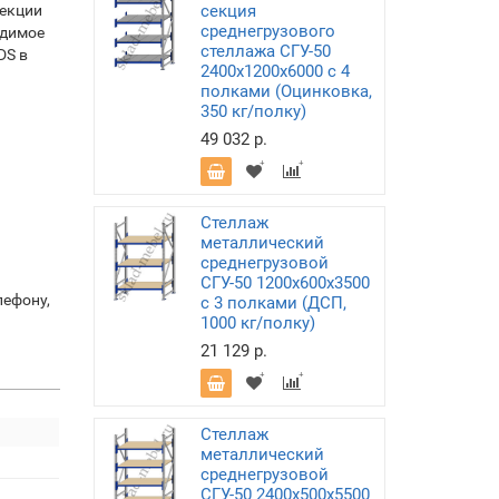
секции
секция
среднегрузового
одимое
стеллажа СГУ-50
DS в
2400х1200х6000 с 4
полками (Оцинковка,
350 кг/полку)
49 032 р.
Стеллаж
металлический
среднегрузовой
СГУ-50 1200х600х3500
лефону,
с 3 полками (ДСП,
1000 кг/полку)
21 129 р.
Стеллаж
металлический
среднегрузовой
СГУ-50 2400х500х5500