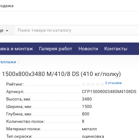
родажа
де
авка и монтаж
Галерея работ
Новости
Контакты
теллажи
 1500х800х3480 M/410/8 DS (410 кг/полку)
0 отзывов
Рейтинг:
Артикул:
СГР15008003480M4108DS
Высота, мм:
3480
Ширина, мм:
1500
Глубина, мм:
800
Количество полок:
8
Материал полки:
металл
Тип окраски:
оцинковка