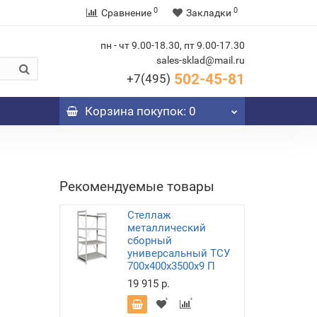
0
0
Сравнение
Закладки
пн - чт 9.00-18.30, пт 9.00-17.30
sales-sklad@mail.ru
502-45-81
+7(495)
Корзина
покупок
: 0
Рекомендуемые товары
Стеллаж
металлический
сборный
универсальный ТСУ
700х400х3500х9 П
19 915 р.