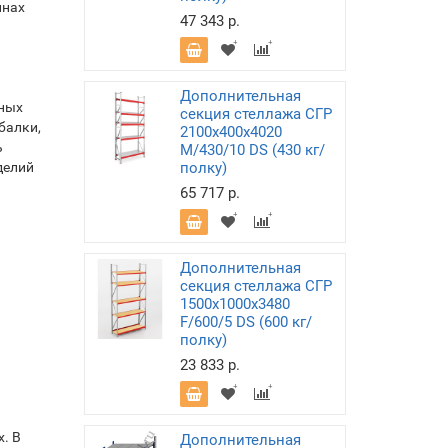
инах
47 343 р.
Дополнительная
ьных
секция стеллажа СГР
балки,
2100х400х4020
ь
M/430/10 DS (430 кг/
делий
полку)
65 717 р.
Дополнительная
секция стеллажа СГР
1500х1000х3480
F/600/5 DS (600 кг/
полку)
23 833 р.
. В
Дополнительная