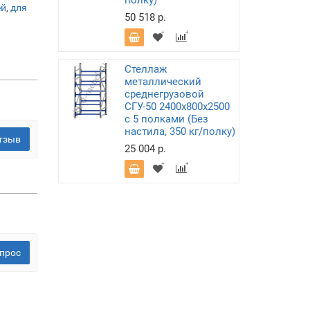
полку)
ей
,
для
50 518 р.
Стеллаж
металлический
среднегрузовой
СГУ-50 2400х800х2500
с 5 полками (Без
настила, 350 кг/полку)
тзыв
25 004 р.
прос