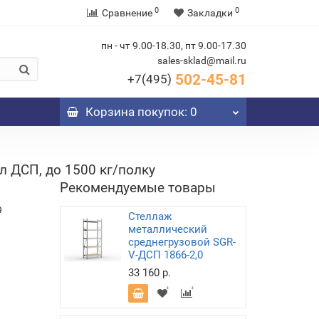
0
0
Сравнение
Закладки
пн - чт 9.00-18.30, пт 9.00-17.30
sales-sklad@mail.ru
502-45-81
+7(495)
Корзина
покупок
: 0
 ДСП, до 1500 кг/полку
Рекомендуемые товары
9
Стеллаж
металлический
среднегрузовой SGR-
V-ДСП 1866-2,0
33 160 р.