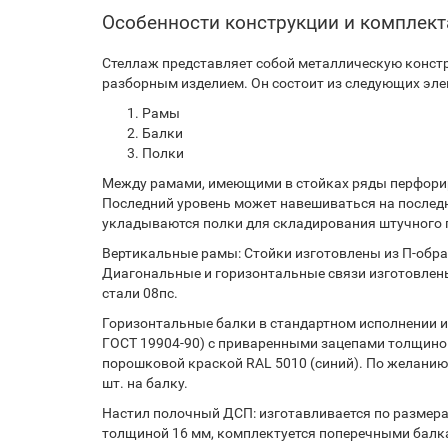
Особенности конструкции и комплек
Стеллаж представляет собой металлическую констр
разборным изделием. Он состоит из следующих эле
Рамы
Балки
Полки
Между рамами, имеющими в стойках ряды перфорир
Последний уровень может навешиваться на послед
укладываются полки для складирования штучного г
Вертикальные рамы: Стойки изготовлены из П-образ
Диагональные и горизонтальные связи изготовлены
стали 08пс.
Горизонтальные балки в стандартном исполнении из
ГОСТ 19904-90) с приваренными зацепами толщиной
порошковой краской RAL 5010 (синий). По желанию
шт. на балку.
Настил полочный ДСП: изготавливается по размерам
толщиной 16 мм, комплектуется поперечными балк