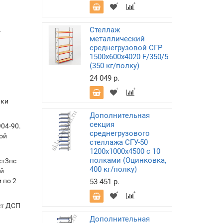
Стеллаж
-
металлический
среднегрузовой СГР
1500х600х4020 F/350/5
(350 кг/полку)
24 049 р.
лки
Дополнительная
секция
04-90.
среднегрузового
ой
стеллажа СГУ-50
1200х1000х4500 с 10
полками (Оцинковка,
ст3пс
400 кг/полку)
ой
 по 2
53 451 р.
ст ДСП
Дополнительная