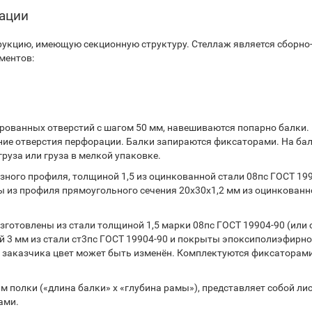
тации
укцию, имеющую секционную структуру. Стеллаж является сборно
ментов:
ованных отверстий с шагом 50 мм, навешиваются попарно балки.
ние отверстия перфорации. Балки запираются фиксаторами. На ба
руза или груза в мелкой упаковке.
ного профиля, толщиной 1,5 из оцинкованной стали 08пс ГОСТ 199
 из профиля прямоугольного сечения 20х30х1,2 мм из оцинкованн
готовлены из стали толщиной 1,5 марки 08пс ГОСТ 19904-90 (или 
 3 мм из стали ст3пс ГОСТ 19904-90 и покрыты эпоксиполиэфирн
 заказчика цвет может быть изменён. Комплектуются фиксаторами
 полки («длина балки» х «глубина рамы»), представляет собой ли
ами.