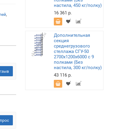
полками (Без
настила, 450 кг/полку)
16 361 р.
лей
,
Дополнительная
секция
среднегрузового
стеллажа СГУ-50
2700х1200х6000 с 9
полками (Без
настила, 300 кг/полку)
тзыв
43 116 р.
прос