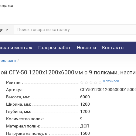
родажа
де
авка и монтаж
Галерея работ
Новости
Контакты
теллажи
ой СГУ-50 1200х1200х6000мм с 9 полками, настил
0 отзывов
Рейтинг:
Артикул:
СГУ50120012006000D1500
Высота, мм:
6000
Ширина, мм:
1200
Глубина, мм:
1200
Количество полок:
9
Материал полки:
ДСП
Нагрузка на полку, кг:
1500