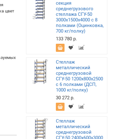
секция
ля
среднегрузового
ка цвет
стеллажа СГУ-50
3000х1500х4000 с 8
полками (Оцинковка,
700 кг/полку)
133 780 р.
ьзуемых
Стеллаж
металлический
среднегрузовой
СГУ-50 1200х800х2500
с 6 полками (ДСП,
1000 кг/полку)
30 272 р.
Стеллаж
металлический
среднегрузовой
СГУ-50 2400х600х3000