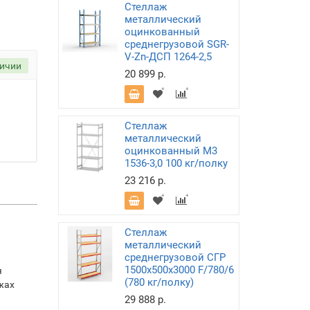
Стеллаж
металлический
оцинкованный
среднегрузовой SGR-
V-Zn-ДСП 1264-2,5
личии
20 899 р.
Стеллаж
металлический
оцинкованный М3
1536-3,0 100 кг/полку
23 216 р.
Стеллаж
металлический
среднегрузовой СГР
1500х500х3000 F/780/6
я
(780 кг/полку)
жах
29 888 р.