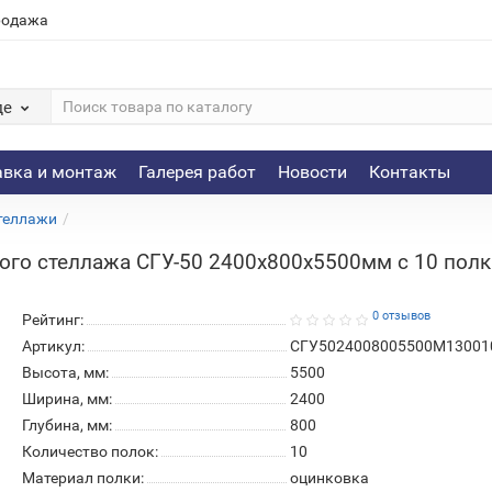
родажа
де
авка и монтаж
Галерея работ
Новости
Контакты
теллажи
ого стеллажа СГУ-50 2400х800х5500мм с 10 полка
0 отзывов
Рейтинг:
Артикул:
СГУ5024008005500М13001
Высота, мм:
5500
Ширина, мм:
2400
Глубина, мм:
800
Количество полок:
10
Материал полки:
оцинковка