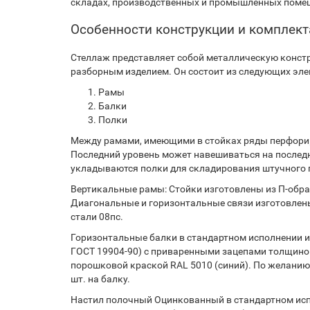
складах, производственных и промышленных помещ
Особенности конструкции и комплек
Стеллаж представляет собой металлическую констр
разборным изделием. Он состоит из следующих эле
Рамы
Балки
Полки
Между рамами, имеющими в стойках ряды перфорир
Последний уровень может навешиваться на послед
укладываются полки для складирования штучного г
Вертикальные рамы: Стойки изготовлены из П-образ
Диагональные и горизонтальные связи изготовлены
стали 08пс.
Горизонтальные балки в стандартном исполнении из
ГОСТ 19904-90) с приваренными зацепами толщиной
порошковой краской RAL 5010 (синий). По желанию
шт. на балку.
Настил полочный Оцинкованный в стандартном испо