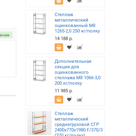
Стеллаж
металлический
оцинкованный М8
1265-2,0 250 кг/полку
личии
14 188 р.
Дополнительная
секция для
оцинкованного
стеллажа М8 1066-3,0
200 кг/полку
11 985 р.
Стеллаж
металлический
среднегрузовой СГР
2400х770х1980 F/370/3
(370 кг/полку)