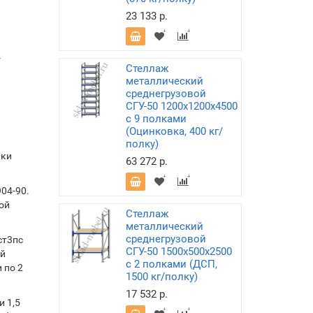
23 133 р.
-
Стеллаж
металлический
среднегрузовой
СГУ-50 1200х1200х4500
с 9 полками
(Оцинковка, 400 кг/
полку)
лки
63 272 р.
04-90.
ой
Стеллаж
металлический
среднегрузовой
ст3пс
СГУ-50 1500х500х2500
ой
с 2 полками (ДСП,
 по 2
1500 кг/полку)
17 532 р.
 1,5