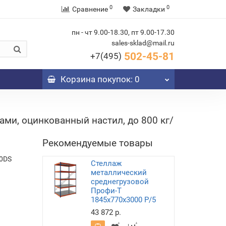
0
0
Сравнение
Закладки
пн - чт 9.00-18.30, пт 9.00-17.30
sales-sklad@mail.ru
502-45-81
+7(495)
Корзина
покупок
: 0
ми, оцинкованный настил, до 800 кг/
Рекомендуемые товары
0DS
Стеллаж
металлический
среднегрузовой
Профи-Т
1845х770х3000 P/5
43 872 р.