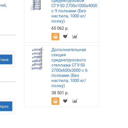
среднегрузовой
лей
,
СГУ-50 2700х1000х4000
с 9 полками (Без
настила, 1000 кг/
полку)
65 062 р.
Дополнительная
секция
тзыв
среднегрузового
стеллажа СГУ-50
2700х600х3000 с 6
полками (Без
настила, 1000 кг/
полку)
38 501 р.
прос