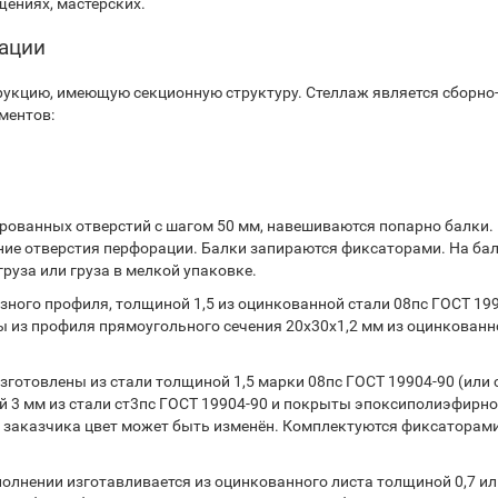
ениях, мастерских.
тации
укцию, имеющую секционную структуру. Стеллаж является сборно
ментов:
ованных отверстий с шагом 50 мм, навешиваются попарно балки.
ние отверстия перфорации. Балки запираются фиксаторами. На ба
руза или груза в мелкой упаковке.
ного профиля, толщиной 1,5 из оцинкованной стали 08пс ГОСТ 199
 из профиля прямоугольного сечения 20х30х1,2 мм из оцинкованн
готовлены из стали толщиной 1,5 марки 08пс ГОСТ 19904-90 (или 
 3 мм из стали ст3пс ГОСТ 19904-90 и покрыты эпоксиполиэфирн
 заказчика цвет может быть изменён. Комплектуются фиксаторами
лнении изготавливается из оцинкованного листа толщиной 0,7 или