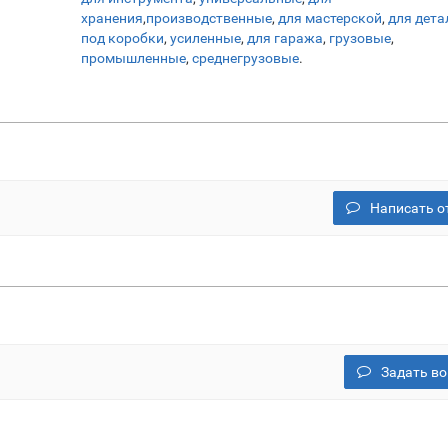
хранения
,
производственные
,
для мастерской
,
для дета
под коробки
,
усиленные
,
для гаража
,
грузовые
,
промышленные
,
среднегрузовые
.
Написать о
Задать во