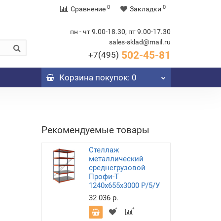
0
0
Сравнение
Закладки
пн - чт 9.00-18.30, пт 9.00-17.30
sales-sklad@mail.ru
502-45-81
+7(495)
Корзина
покупок
: 0
Рекомендуемые товары
Стеллаж
металлический
среднегрузовой
Профи-Т
1240х655х3000 P/5/У
32 036 р.