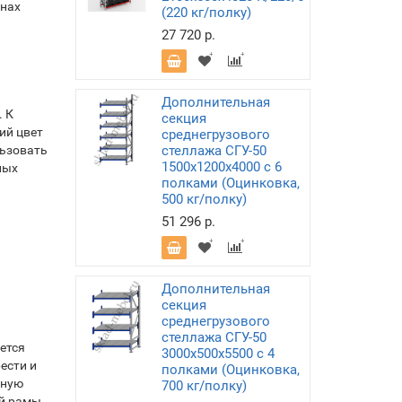
инах
(220 кг/полку)
27 720 р.
Дополнительная
. К
секция
ий цвет
среднегрузового
льзовать
стеллажа СГУ-50
1500х1200х4000 с 6
ных
полками (Оцинковка,
500 кг/полку)
51 296 р.
Дополнительная
секция
среднегрузового
стеллажа СГУ-50
ется
3000х500х5500 с 4
ести и
полками (Оцинковка,
вную
700 кг/полку)
ой рамы