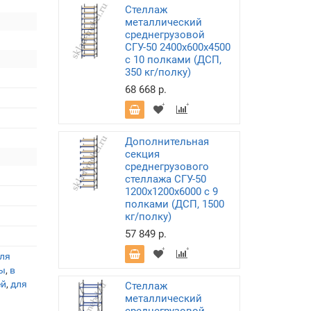
Стеллаж
металлический
среднегрузовой
СГУ-50 2400х600х4500
с 10 полками (ДСП,
350 кг/полку)
68 668 р.
Дополнительная
секция
среднегрузового
стеллажа СГУ-50
1200х1200х6000 с 9
полками (ДСП, 1500
кг/полку)
57 849 р.
ля
ы
,
в
ей
,
для
Стеллаж
металлический