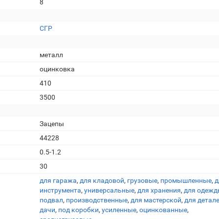
8
СГР
металл
оцинковка
410
3500
Зацепы
44228
0.5-1.2
30
для гаража
,
для кладовой
,
грузовые
,
промышленные
,
д
инструмента
,
универсальные
,
для хранения
,
для одежд
подвал
,
производственные
,
для мастерской
,
для детал
дачи
,
под коробки
,
усиленные
,
оцинкованные
,