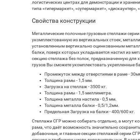
логистических центрах для демонстрации и хранен
типа «гипермаркет», «супермаркет», «дискаунтер», 
Свойства конструкции
Металлические полочные грузовые стеллажи серии
укомплектованную из вертикальных стоек, металли
установленным вертикально оцинкованным металли
балки, поверх которых укладывается настил из ме
секцию стеллажа без полок, предназначенную для 
грузов Вы сможете укомплектовать укрепленные ба
Промежуток между отверстиями в раме - 30м
Толщина рамы - 1,5 мм.
Загрузка на стеллаж - 3500 кг.
Толщина рамы - 1,5 миллиметра.
Толщина металла настила - 0,5 мм.
Толщина металла балки - 0,5/1,2мм.
Предельная Загрузка на балки - 400/600 кг.
Стеллажи СГР можно собирать отдельно, а могут к
рама, что даёт возможность значительно сохранить
добавочные, и главные секции стеллажей серии СГР
секцию и требуемое число дополнительных. В ката