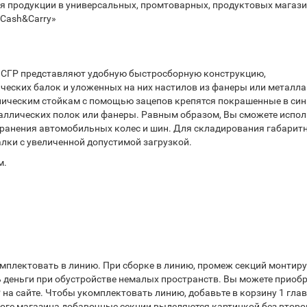
ия продукции в универсальных, промтоварных, продуктовых магаз
«Cash&Carry»
 СГР представляют удобную быстросборную конструкцию,
ческих балок и уложенных на них настилов из фанеры или металла
ческим стойкам с помощью зацепов крепятся покрашенные в син
таллических полок или фанеры. Равным образом, Вы сможете испо
хранения автомобильных колес и шин. Для складирования габарит
лки с увеличенной допустимой загрузкой.
м.
омплектовать в линию. При сборке в линию, промеж секций монтиру
 деньги при обустройстве немалых пространств. Вы можете приобр
 на сайте. Чтобы укомплектовать линию, добавьте в корзину 1 гла
логе магазина добавочные секции выделяются картинкой без втор