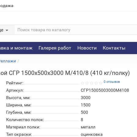
родажа
де
авка и монтаж
Галерея работ
Новости
Контакты
теллажи
ой СГР 1500х500х3000 M/410/8 (410 кг/полку)
0 отзывов
Рейтинг:
Артикул:
СГР15005003000M4108
Высота, мм:
3000
Ширина, мм:
1500
Глубина, мм:
500
Количество полок:
8
Материал полки:
металл
Тип окраски:
оцинковка