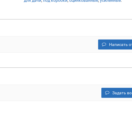
для дачи
,
под коробки
,
оцинкованные
,
усиленные
.
Написать о
Задать во