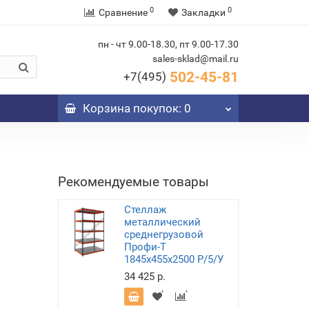
0
0
Сравнение
Закладки
пн - чт 9.00-18.30, пт 9.00-17.30
sales-sklad@mail.ru
502-45-81
+7(495)
Корзина
покупок
: 0
Рекомендуемые товары
Стеллаж
металлический
среднегрузовой
Профи-Т
1845х455х2500 P/5/У
34 425 р.