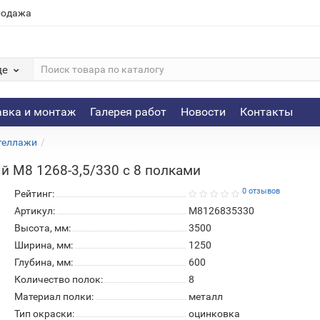
родажа
де
авка и монтаж
Галерея работ
Новости
Контакты
теллажи
 М8 1268-3,5/330 c 8 полками
0 отзывов
Рейтинг:
Артикул:
М8126835330
Высота, мм:
3500
Ширина, мм:
1250
Глубина, мм:
600
Количество полок:
8
Материал полки:
металл
Тип окраски:
оцинковка