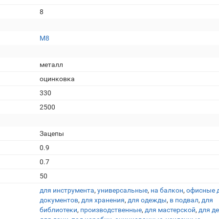
8
М8
металл
оцинковка
330
2500
Зацепы
0.9
0.7
50
для инструмента
,
универсальные
,
на балкон
,
офисные 
документов
,
для хранения
,
для одежды
,
в подвал
,
для
библиотеки
,
производственные
,
для мастерской
,
для д