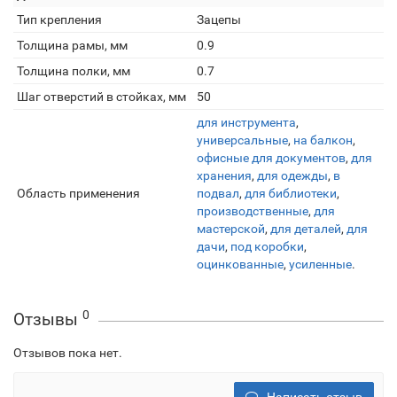
Тип крепления
Зацепы
Толщина рамы, мм
0.9
Толщина полки, мм
0.7
Шаг отверстий в стойках, мм
50
для инструмента
,
универсальные
,
на балкон
,
офисные для документов
,
для
хранения
,
для одежды
,
в
Область применения
подвал
,
для библиотеки
,
производственные
,
для
мастерской
,
для деталей
,
для
дачи
,
под коробки
,
оцинкованные
,
усиленные
.
0
Отзывы
Отзывов пока нет.