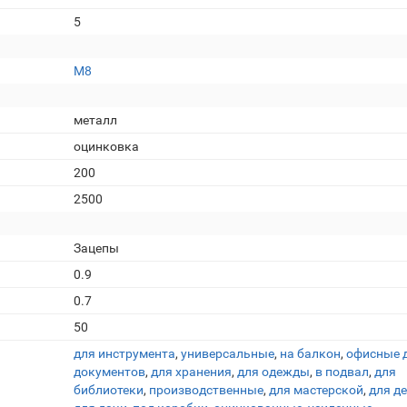
5
М8
металл
оцинковка
200
2500
Зацепы
0.9
0.7
50
для инструмента
,
универсальные
,
на балкон
,
офисные 
документов
,
для хранения
,
для одежды
,
в подвал
,
для
библиотеки
,
производственные
,
для мастерской
,
для д