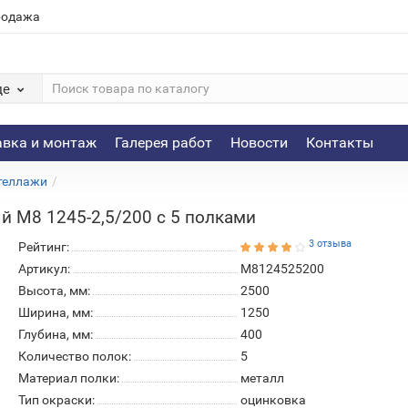
родажа
де
авка и монтаж
Галерея работ
Новости
Контакты
теллажи
 М8 1245-2,5/200 c 5 полками
3 отзыва
Рейтинг:
Артикул:
М8124525200
Высота, мм:
2500
Ширина, мм:
1250
Глубина, мм:
400
Количество полок:
5
Материал полки:
металл
Тип окраски:
оцинковка