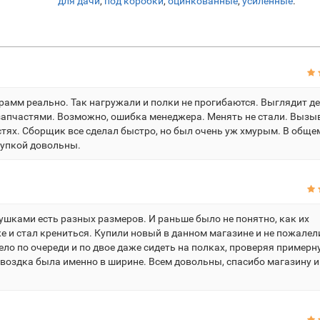
для дачи
,
под коробки
,
оцинкованные
,
усиленные
.
амм реально. Так нагружали и полки не прогибаются. Выглядит д
с запчастями. Возможно, ошибка менеджера. Менять не стали. Вызы
стях. Сборщик все сделал быстро, но был очень уж хмурым. В обще
окупкой довольны.
ушками есть разных размеров. И раньше было не понятно, как их
и стал крениться. Купили новый в данном магазине и не пожалел
ло по очереди и по двое даже сидеть на полках, проверяя примерн
загвоздка была именно в ширине. Всем довольны, спасибо магазину и