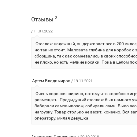
3
Отзывы
/ 11.01.2022
Стеллаж надежный, выдерживает вес в 200 килогр
но так не стоит. Маловата глубина для коробок 
сборщика, так как сомневались в своих способно
не плохо, но есть мелкие косяки. Пока в целом п
Артем Владимиров
/ 19.11.2021
Очень хорошая ширина, потому что коробки с игр
размещать. Предыдущий стеллаж был намного уже 
Забирали самовывозом, собирали сами. Было весе
нагрузку. Товар столько не весит, конечно. Вся 
оператору, милая девушка.
Анастасия Прилуцкая
/ 29.10.2019