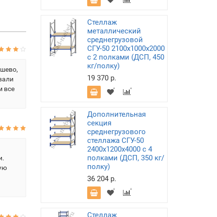
Стеллаж
металлический
среднегрузовой
СГУ-50 2100х1000х2000
с 2 полками (ДСП, 450
кг/полку)
ешево,
19 370 р.
вали
м все
Дополнительная
секция
среднегрузового
стеллажа СГУ-50
2400х1200х4000 с 4
полками (ДСП, 350 кг/
и.
полку)
ую
36 204 р.
Стеллаж