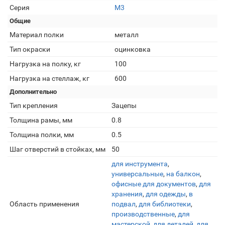
Серия
М3
Общие
Материал полки
металл
Тип окраски
оцинковка
Нагрузка на полку, кг
100
Нагрузка на стеллаж, кг
600
Дополнительно
Тип крепления
Зацепы
Толщина рамы, мм
0.8
Толщина полки, мм
0.5
Шаг отверстий в стойках, мм
50
для инструмента
,
универсальные
,
на балкон
,
офисные для документов
,
для
хранения
,
для одежды
,
в
Область применения
подвал
,
для библиотеки
,
производственные
,
для
мастерской
,
для деталей
,
для