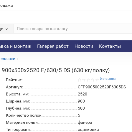
родажа
де
авка и монтаж
Галерея работ
Новости
Контакты
теллажи
900х500х2520 F/630/5 DS (630 кг/полку)
0 отзывов
Рейтинг:
Артикул:
СГР9005002520F6305DS
Высота, мм:
2520
Ширина, мм:
900
Глубина, мм:
500
Количество полок:
5
Материал полки:
фанера
Тип окраски:
оцинковка