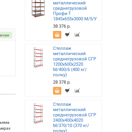
металлический
среднегрузовой
Профи-Т
1845х655х3000 M/5/У
38 376 р.
личии
Стеллаж
металлический
среднегрузовой СГР
1200х600х2520
M/400/6 (400 кг/
полку)
28 378 р.
Стеллаж
металлический
среднегрузовой СГР
2400х400х4020
бъема
M/370/10 (370 кг/
мерах
полку)