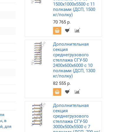
1500х1000х5500 с 11
полками (ДСП, 1500
кг/полку)
70 765 р.
Дополнительная
секция
среднегрузового
стеллажа СГУ-50
2400х600х6000 с 10
полками (ДСП, 1300
кг/полку)
82 555 р.
Дополнительная
секция
ля
среднегрузового
ы
,
в
стеллажа СГУ-50
ей
,
для
3000х500х5500 с 7