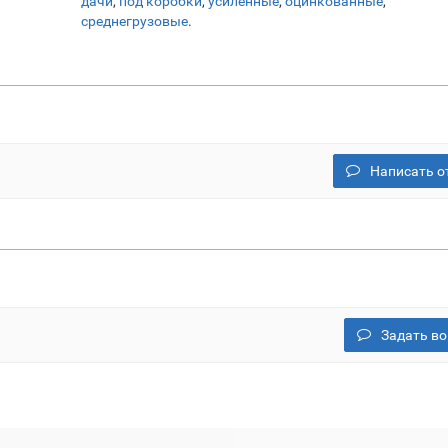
дачи
,
под коробки
,
усиленные
,
оцинкованные
,
среднегрузовые
.
Написать о
Задать во