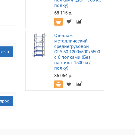
полками (ДСП, 700 кг/
полку)
68 115 р.
Стеллаж
металлический
среднегрузовой
тзыв
СГУ-50 1200х500х5500
с 6 полками (Без
настила, 1500 кг/
полку)
35 054 р.
прос