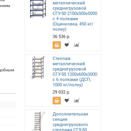
металлический
ением
среднегрузовой
СГУ-50 2100х500х5000
с 4 полками
(Оцинковка, 450 кг/
полку)
36 536 р.
Стеллаж
металлический
среднегрузовой
удобным
СГУ-50 1200х600х3000
с 6 полками (ДСП,
1000 кг/полку)
29 032 р.
Дополнительная
секция
среднегрузового
стеллажа СГУ-50