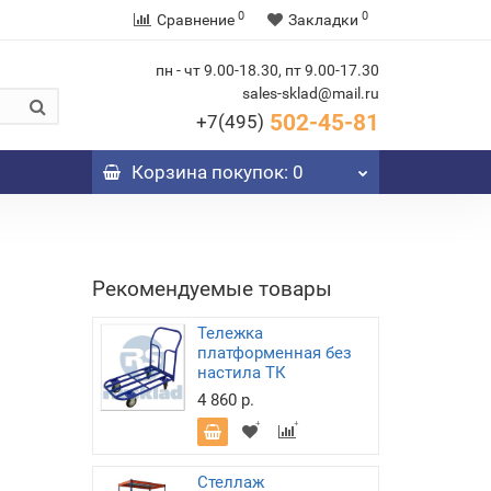
0
0
Сравнение
Закладки
пн - чт 9.00-18.30, пт 9.00-17.30
sales-sklad@mail.ru
502-45-81
+7(495)
Корзина
покупок
: 0
Рекомендуемые товары
Тележка
платформенная без
настила ТК
4 860 р.
Стеллаж