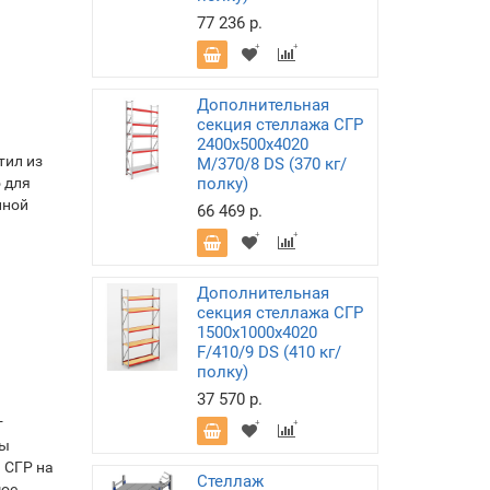
77 236 р.
Дополнительная
секция стеллажа СГР
2400х500х4020
тил из
M/370/8 DS (370 кг/
 для
полку)
нной
66 469 р.
Дополнительная
секция стеллажа СГР
1500х1000х4020
F/410/9 DS (410 кг/
полку)
37 570 р.
т
Вы
 СГР на
Стеллаж
мое