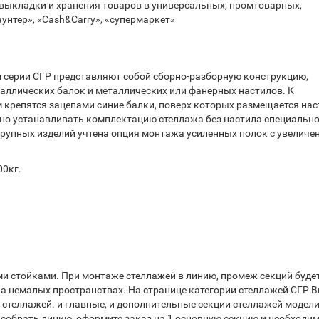
 выкладки и хранения товаров в универсальных, промтоварных,
унтер», «Cash&Carry», «супермаркет»
 серии СГР представляют собой сборно-разборную конструкцию,
аллических балок и металлических или фанерных настилов. К
крепятся зацепами синие балки, поверх которых размещается нас
но устанавливать комплектацию стеллажа без настила специально
рупных изделий учтена опция монтажа усиленных полок с увеличе
00кг.
.
и стойками. При монтаже стеллажей в линию, промеж секций буде
на немалых пространствах. На странице категории стеллажей СГР 
 стеллажей. и главные, и дополнительные секции стеллажей модели
 собрать линию, оформите заказ на 1 основную секцию и необходи