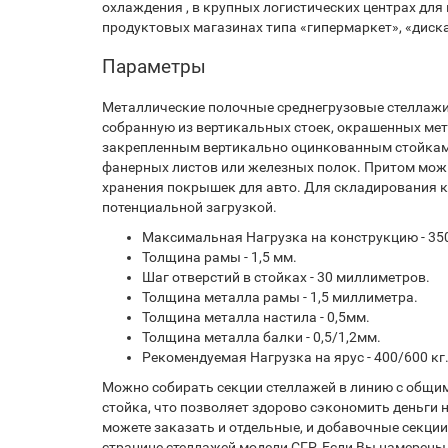
охлаждения , в крупных логистических центрах для
продуктовых магазинах типа «гипермаркет», «диска
Параметры
Металлические полочные среднегрузовые стеллажи
собранную из вертикальных стоек, окрашенных мет
закрепленным вертикально оцинкованным стойкам 
фанерных листов или железных полок. Притом мож
хранения покрышек для авто. Для складирования к
потенциальной загрузкой.
Максимальная Нагрузка на конструкцию - 35
Толщина рамы - 1,5 мм.
Шаг отверстий в стойках - 30 миллиметров.
Толщина металла рамы - 1,5 миллиметра.
Толщина металла настила - 0,5мм.
Толщина металла балки - 0,5/1,2мм.
Рекомендуемая Нагрузка на ярус - 400/600 кг
Можно собирать секции стеллажей в линию с общим
стойка, что позволяет здорово сэкономить деньги 
можете заказать и отдельные, и добавочные секции
странице стеллажей модели СГР. Если Вы намерены