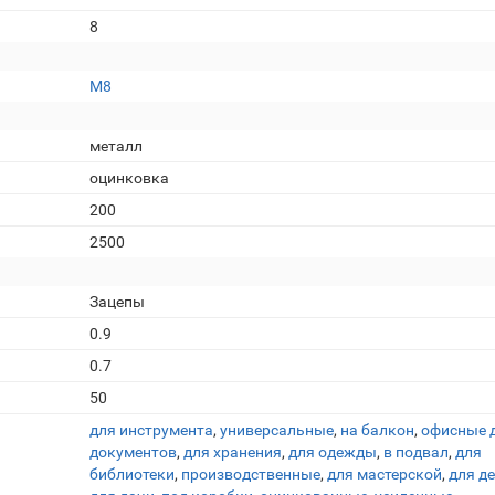
8
М8
металл
оцинковка
200
2500
Зацепы
0.9
0.7
50
для инструмента
,
универсальные
,
на балкон
,
офисные 
документов
,
для хранения
,
для одежды
,
в подвал
,
для
библиотеки
,
производственные
,
для мастерской
,
для д