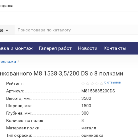
родажа
де
авка и монтаж
Галерея работ
Новости
Контакты
теллажи
нкованного М8 1538-3,5/200 DS с 8 полками
0 отзывов
Рейтинг:
Артикул:
М8153835200DS
Высота, мм:
3500
Ширина, мм:
1500
Глубина, мм:
300
Количество полок:
8
Материал полки:
металл
Тип окраски:
оцинковка