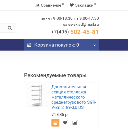
0
0
Сравнение
Закладки
пн - чт 9.00-18.30, пт 9.00-17.30
sales-sklad@mail.ru
502-45-81
+7(495)
Корзина
покупок
: 0
Рекомендуемые товары
Дополнительная
секция стеллажа
металлического
среднегрузового SGR-
V-Zn 2189-3,0 DS
71 685 р.