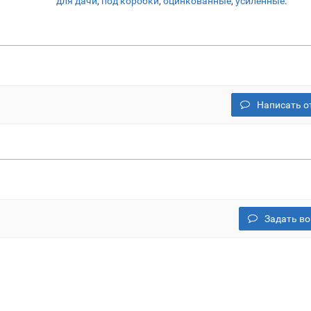
для дачи
,
под коробки
,
оцинкованные
,
усиленные
.
Написать о
Задать во