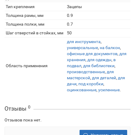
Тип крепления
Зацепы
Толщина рамы, мм
0.9
Толщина полки, мм
0.7
Шаг отверстий в стойках, мм
50
для инструмента
,
универсальные
,
на балкон
,
офисные для документов
,
для
хранения
,
для одежды
,
в
Область применения
подвал
,
для библиотеки
,
производственные
,
для
мастерской
,
для деталей
,
для
дачи
,
под коробки
,
оцинкованные
,
усиленные
.
0
Отзывы
Отзывов пока нет.