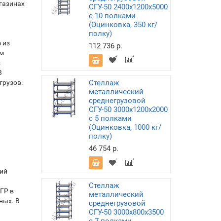
газинах
СГУ-50 2400х1200х5000
с 10 полками
(Оцинковка, 350 кг/
полку)
 из
112 736 р.
ым
з
В
грузов.
Стеллаж
металлический
среднегрузовой
СГУ-50 3000х1200х2000
с 5 полками
(Оцинковка, 1000 кг/
полку)
46 754 р.
ций
Стеллаж
ГР в
металлический
ных. В
среднегрузовой
СГУ-50 3000х800х3500