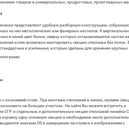
хранения товаров в универсальных, продуктовых, промтоварных ма
и
нически представляют удобную разборную конструкцию, собранную
нных на них металлических или фанерных настилов. К вертикальн
е в синий цвет балки, сверху которых устанавливается настил и
ранения колес возможно монтировать секцию стеллажа без полок. 
стандартные и усиленные, которые сделаны для хранения крупных 
килограмм.
м.
 с экономией стоек. При монтаже стеллажей в линию, промеж сек
сэкономить на больших участках. На сайте Вы можете встретить и
и СГР. и отдельные, и дополнительные секции стеллажей линейки С
в корзину одну основную секцию и необходимое число дополнитель
 выдаются знаками DS в завершении заголовка и изображением с