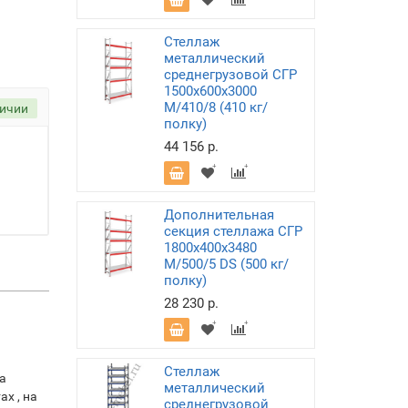
Стеллаж
металлический
среднегрузовой СГР
1500х600х3000
M/410/8 (410 кг/
личии
полку)
44 156 р.
Дополнительная
секция стеллажа СГР
1800х400х3480
M/500/5 DS (500 кг/
полку)
28 230 р.
Стеллаж
а
металлический
х , на
среднегрузовой