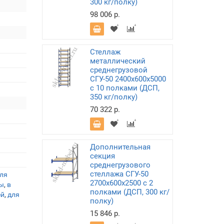
300 кг/полку)
98 006 р.
Стеллаж
металлический
среднегрузовой
СГУ-50 2400х600х5000
с 10 полками (ДСП,
350 кг/полку)
70 322 р.
Дополнительная
секция
среднегрузового
стеллажа СГУ-50
ля
2700х600х2500 с 2
ы
,
в
полками (ДСП, 300 кг/
ей
,
для
полку)
15 846 р.