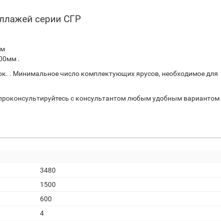
еллажей серии СГР
мм
00мм .
ок. . Минимальное число комплектующих ярусов, необходимое для
 проконсультируйтесь с консультантом любым удобным вариантом - 
3480
1500
600
4