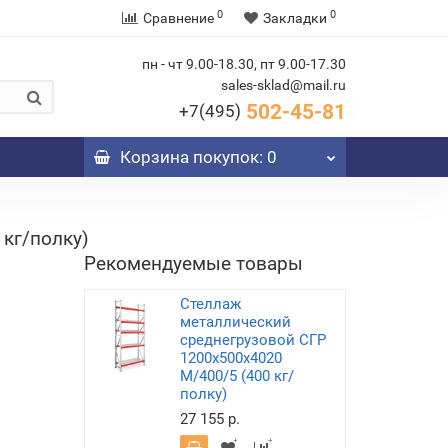
0
0
Сравнение
Закладки
пн - чт 9.00-18.30, пт 9.00-17.30
sales-sklad@mail.ru
502-45-81
+7(495)
Корзина
покупок
: 0
 кг/полку)
Рекомендуемые товары
Стеллаж
металлический
среднегрузовой СГР
1200х500х4020
M/400/5 (400 кг/
полку)
27 155 р.