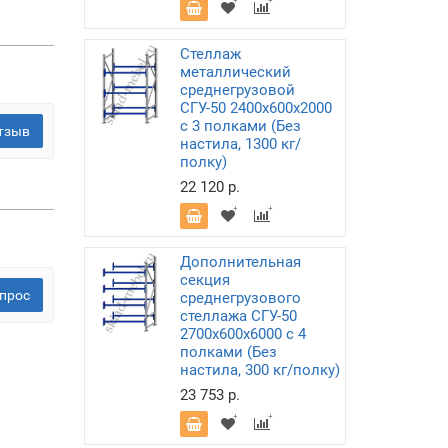
Стеллаж
металлический
среднегрузовой
СГУ-50 2400х600х2000
с 3 полками (Без
тзыв
настила, 1300 кг/
полку)
22 120 р.
Дополнительная
секция
прос
среднегрузового
стеллажа СГУ-50
2700х600х6000 с 4
полками (Без
настила, 300 кг/полку)
23 753 р.