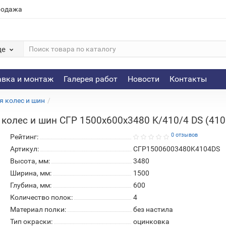
родажа
де
авка и монтаж
Галерея работ
Новости
Контакты
я колес и шин
колес и шин СГР 1500х600х3480 K/410/4 DS (410
0 отзывов
Рейтинг:
Артикул:
СГР15006003480K4104DS
Высота, мм:
3480
Ширина, мм:
1500
Глубина, мм:
600
Количество полок:
4
Материал полки:
без настила
Тип окраски:
оцинковка