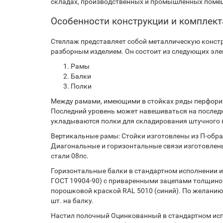
складах, производственных и промышленных помещ
Особенности конструкции и комплек
Стеллаж представляет собой металлическую констр
разборным изделием. Он состоит из следующих эле
Рамы
Балки
Полки
Между рамами, имеющими в стойках ряды перфорир
Последний уровень может навешиваться на послед
укладываются полки для складирования штучного г
Вертикальные рамы: Стойки изготовлены из П-образ
Диагональные и горизонтальные связи изготовлены
стали 08пс.
Горизонтальные балки в стандартном исполнении из
ГОСТ 19904-90) с приваренными зацепами толщиной
порошковой краской RAL 5010 (синий). По желанию
шт. на балку.
Настил полочный Оцинкованный в стандартном испо