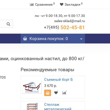
0
0
Сравнение
Закладки
пн - чт 9.00-18.30, пт 9.00-17.30
sales-sklad@mail.ru
502-45-81
+7(495)
Корзина
покупок
: 0
ми, оцинкованный настил, до 800 кг/
Рекомендуемые товары
7DS
Съемный борт Б
3 670 р.
Стеллаж
металлический