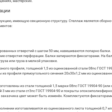
ениях, мастерских.
тации
укцию, имеющую секционную структуру. Стеллаж является сборно
ментов:
ованных отверстий с шагом 50 мм, навешиваются попарно балки.
ние отверстия перфорации. Балки запираются фиксаторами. На ба
руза или груза в мелкой упаковке.
ного профиля, толщиной 1,5 из оцинкованной стали 08пс ГОСТ 199
 из профиля прямоугольного сечения 20х30х1,2 мм из оцинкованн
готовлены из стали толщиной 1,5 марки 08пс ГОСТ 19904-90 (или 
 3 мм из стали ст3пс ГОСТ 19904-90 и покрыты эпоксиполиэфирн
 заказчика цвет может быть изменён. Комплектуются фиксаторами
лнении изготавливается из оцинкованного листа толщиной 0,7 или