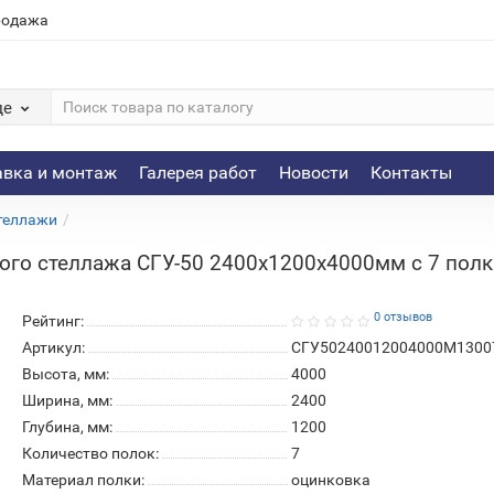
родажа
де
авка и монтаж
Галерея работ
Новости
Контакты
теллажи
ого стеллажа СГУ-50 2400х1200х4000мм с 7 полка
0 отзывов
Рейтинг:
Артикул:
СГУ50240012004000М1300
Высота, мм:
4000
Ширина, мм:
2400
Глубина, мм:
1200
Количество полок:
7
Материал полки:
оцинковка