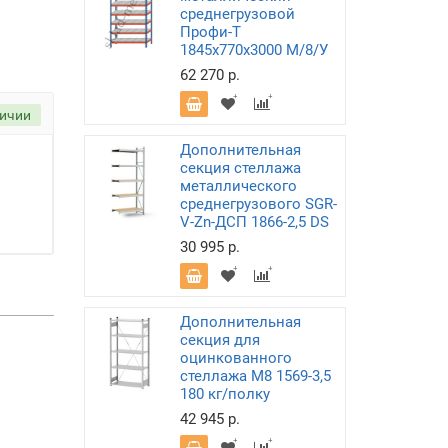
среднегрузовой
Профи-Т
1845х770х3000 M/8/У
62 270 р.
личии
Дополнительная
секция стеллажа
металлического
среднегрузового SGR-
V-Zn-ДСП 1866-2,5 DS
30 995 р.
Дополнительная
секция для
оцинкованного
стеллажа М8 1569-3,5
180 кг/полку
42 945 р.