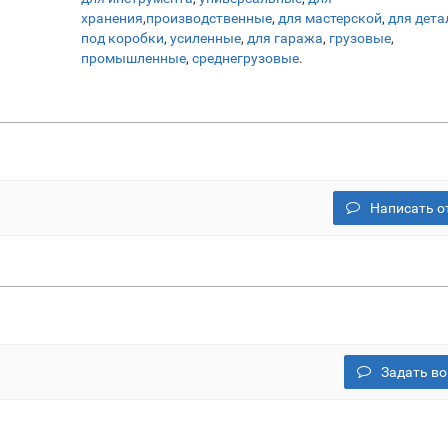
хранения
,
производственные
,
для мастерской
,
для дета
под коробки
,
усиленные
,
для гаража
,
грузовые
,
промышленные
,
среднегрузовые
.
Написать о
Задать во