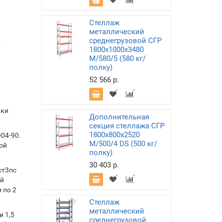
Стеллаж
металлический
среднегрузовой СГР
-
1800х1000х3480
M/580/5 (580 кг/
полку)
52 566 р.
лки
Дополнительная
секция стеллажа СГР
1800х800х2520
04-90.
M/500/4 DS (500 кг/
ой
полку)
30 403 р.
ст3пс
ой
 по 2
Стеллаж
металлический
 1,5
среднегрузовой