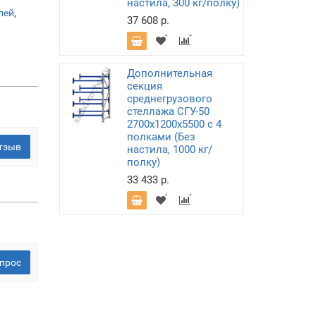
настила, 300 кг/полку)
лей
,
37 608 р.
Дополнительная
секция
среднегрузового
стеллажа СГУ-50
2700х1200х5500 с 4
полками (Без
тзыв
настила, 1000 кг/
полку)
33 433 р.
прос