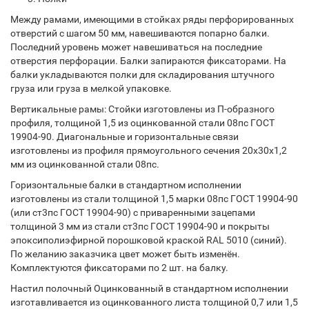
Между рамами, имеющими в стойках ряды перфорированных
отверстий с шагом 50 мм, навешиваются попарно балки.
Последний уровень может навешиваться на последние
отверстия перфорации. Балки запираются фиксаторами. На
балки укладываются полки для складирования штучного
груза или груза в мелкой упаковке.
Вертикальные рамы: Стойки изготовлены из П-образного
профиля, толщиной 1,5 из оцинкованной стали 08пс ГОСТ
19904-90. Диагональные и горизонтальные связи
изготовлены из профиля прямоугольного сечения 20х30х1,2
мм из оцинкованной стали 08пс.
Горизонтальные балки в стандартном исполнении
изготовлены из стали толщиной 1,5 марки 08пс ГОСТ 19904-90
(или ст3пс ГОСТ 19904-90) с приваренными зацепами
толщиной 3 мм из стали ст3пс ГОСТ 19904-90 и покрыты
эпоксиполиэфирной порошковой краской RAL 5010 (синий).
По желанию заказчика цвет может быть изменён.
Комплектуются фиксаторами по 2 шт. на балку.
Настил полочный Оцинкованный в стандартном исполнении
изготавливается из оцинкованного листа толщиной 0,7 или 1,5