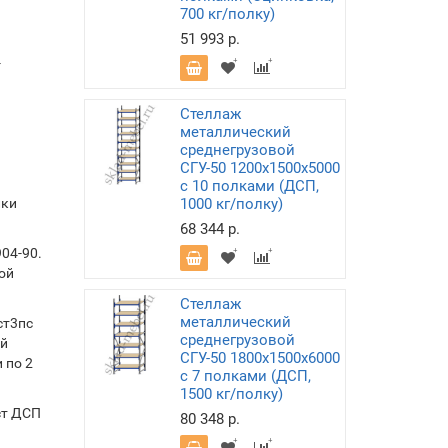
700 кг/полку)
51 993 р.
-
Стеллаж
металлический
среднегрузовой
СГУ-50 1200х1500х5000
с 10 полками (ДСП,
лки
1000 кг/полку)
68 344 р.
04-90.
ой
Стеллаж
металлический
ст3пс
среднегрузовой
ой
СГУ-50 1800х1500х6000
 по 2
с 7 полками (ДСП,
1500 кг/полку)
ст ДСП
80 348 р.