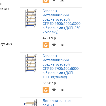
ля
ка цвет
Стеллаж
металлический
среднегрузовой
СГУ-50 2400х1200х3000
с 5 полками (ДСП, 350
кг/полку)
47 309 р.
ьзуемых
Стеллаж
металлический
среднегрузовой
СГУ-50 2700х600х5000
с 5 полками (ДСП,
1000 кг/полку)
56 267 р.
Дополнительная
секция