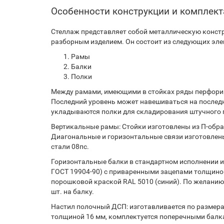
Особенности конструкции и комплек
Стеллаж представляет собой металлическую констр
разборным изделием. Он состоит из следующих эле
Рамы
Балки
Полки
Между рамами, имеющими в стойках ряды перфорир
Последний уровень может навешиваться на послед
укладываются полки для складирования штучного г
Вертикальные рамы: Стойки изготовлены из П-образ
Диагональные и горизонтальные связи изготовлены
стали 08пс.
Горизонтальные балки в стандартном исполнении из
ГОСТ 19904-90) с приваренными зацепами толщиной
порошковой краской RAL 5010 (синий). По желанию
шт. на балку.
Настил полочный ДСП: изготавливается по размерам
толщиной 16 мм, комплектуется поперечными балк