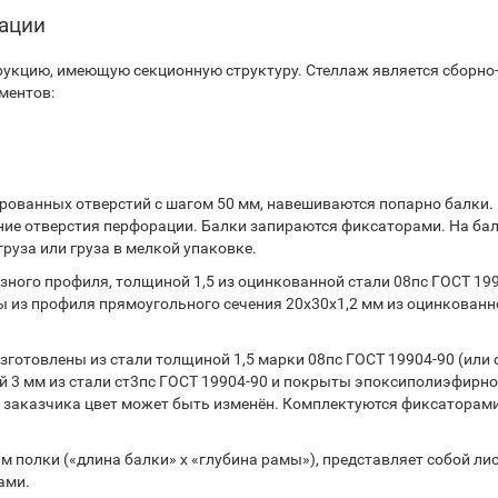
тации
укцию, имеющую секционную структуру. Стеллаж является сборно
ментов:
ованных отверстий с шагом 50 мм, навешиваются попарно балки.
ние отверстия перфорации. Балки запираются фиксаторами. На ба
руза или груза в мелкой упаковке.
ного профиля, толщиной 1,5 из оцинкованной стали 08пс ГОСТ 199
 из профиля прямоугольного сечения 20х30х1,2 мм из оцинкованн
готовлены из стали толщиной 1,5 марки 08пс ГОСТ 19904-90 (или 
 3 мм из стали ст3пс ГОСТ 19904-90 и покрыты эпоксиполиэфирн
 заказчика цвет может быть изменён. Комплектуются фиксаторами
 полки («длина балки» х «глубина рамы»), представляет собой ли
ами.