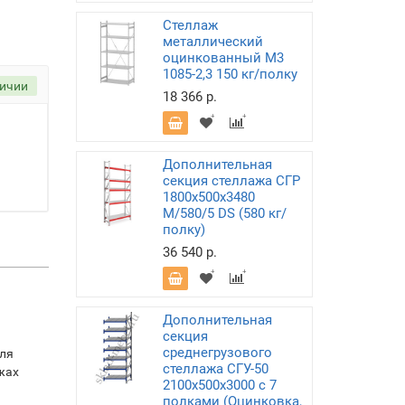
Стеллаж
металлический
оцинкованный М3
1085-2,3 150 кг/полку
личии
18 366 р.
Дополнительная
секция стеллажа СГР
1800х500х3480
M/580/5 DS (580 кг/
полку)
36 540 р.
Дополнительная
секция
среднегрузового
для
стеллажа СГУ-50
жах
2100х500х3000 с 7
полками (Оцинковка,