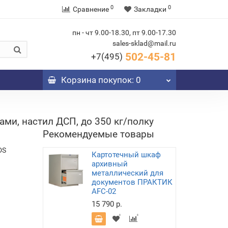
0
0
Сравнение
Закладки
пн - чт 9.00-18.30, пт 9.00-17.30
sales-sklad@mail.ru
502-45-81
+7(495)
Корзина
покупок
: 0
ми, настил ДСП, до 350 кг/полку
Рекомендуемые товары
DS
Картотечный шкаф
архивный
металлический для
документов ПРАКТИК
AFC-02
15 790 р.