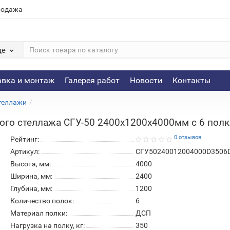
родажа
де
авка и монтаж
Галерея работ
Новости
Контакты
теллажи
го стеллажа СГУ-50 2400х1200х4000мм с 6 полка
0 отзывов
Рейтинг:
Артикул:
СГУ50240012004000D3506
Высота, мм:
4000
Ширина, мм:
2400
Глубина, мм:
1200
Количество полок:
6
Материал полки:
ДСП
Нагрузка на полку, кг:
350