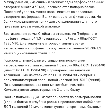
Между рамами, имеющими в стойках ряды перфорированных
отверстий с шагом 50 мм, навешиваются попарно балки.
Последний уровень может навешиваться на последние
отверстия перфорации. Балки запираются фиксаторами. На
балки укладываются полки для складирования штучного
груза или груза в мелкой упаковке.
Вертикальные рамы: Стойки изготовлены из П-образного
профиля, толщиной 1,5 из оцинкованной стали 08пс ГОСТ
19904-90. Диагональные и горизонтальные связи
изготовлены из профиля прямоугольного сечения 20х30х1,2
мм из оцинкованной стали 08пс.
Горизонтальные балки в стандартном исполнении
изготовлены из стали толщиной 1,5 марки 08пс ГОСТ 19904-90
(или ст3пс ГОСТ 19904-90) с приваренными зацепами
толщиной 3 мм из стали ст3пс ГОСТ 19904-90 и покрыты
эпоксиполиэфирной порошковой краской RAL 5010 (синий).
По желанию заказчика цвет может быть изменён.
Комплектуются фиксаторами по 2 шт. на балку.
Настил полочный ДСП: изготавливается по размерам полки
(«длина балки» х «глубина рамы»), представляет собой лист
ДСП толщиной 16 мм, комплектуется поперечными балками.