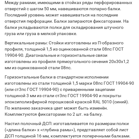
Между рамами, имеющими в стойках ряды перфорированных
отверстий с шагом 50 мм, навешиваются попарно балки.
Последний уровень может навешиваться на последние
отверстия перфорации. Балки запираются фиксаторами. На
балки укладываются полки для складирования штучного
груза или груза в мелкой упаковке.
Вертикальные рамы: Стойки изготовлены из П-образного
профиля, толщиной 1,5 из оцинкованной стали 08пс ГОСТ
19904-90. Диагональные и горизонтальные связи
изготовлены из профиля прямоугольного сечения 20х30х1,2
мм из оцинкованной стали 08пс.
Горизонтальные балки в стандартном исполнении
изготовлены из стали толщиной 1,5 марки 08пс ГОСТ 19904-90
(или ст3пс ГОСТ 19904-90) с приваренными зацепами
толщиной 3 мм из стали ст3пс ГОСТ 19904-90 и покрыты
эпоксиполиэфирной порошковой краской RAL 5010 (синий).
По желанию заказчика цвет может быть изменён.
Комплектуются фиксаторами по 2 шт. на балку.
Настил полочный ДСП: изготавливается по размерам полки
(«длина балки» х «глубина рамы»), представляет собой лист
ДСП толщиной 16 мм, комплектуется поперечными балками.