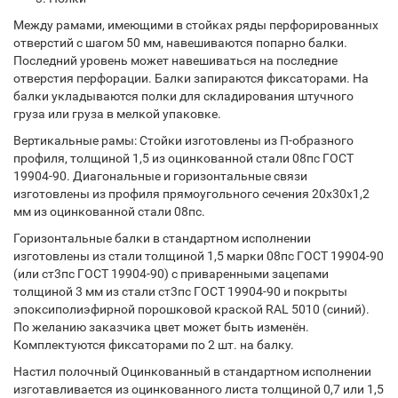
Между рамами, имеющими в стойках ряды перфорированных
отверстий с шагом 50 мм, навешиваются попарно балки.
Последний уровень может навешиваться на последние
отверстия перфорации. Балки запираются фиксаторами. На
балки укладываются полки для складирования штучного
груза или груза в мелкой упаковке.
Вертикальные рамы: Стойки изготовлены из П-образного
профиля, толщиной 1,5 из оцинкованной стали 08пс ГОСТ
19904-90. Диагональные и горизонтальные связи
изготовлены из профиля прямоугольного сечения 20х30х1,2
мм из оцинкованной стали 08пс.
Горизонтальные балки в стандартном исполнении
изготовлены из стали толщиной 1,5 марки 08пс ГОСТ 19904-90
(или ст3пс ГОСТ 19904-90) с приваренными зацепами
толщиной 3 мм из стали ст3пс ГОСТ 19904-90 и покрыты
эпоксиполиэфирной порошковой краской RAL 5010 (синий).
По желанию заказчика цвет может быть изменён.
Комплектуются фиксаторами по 2 шт. на балку.
Настил полочный Оцинкованный в стандартном исполнении
изготавливается из оцинкованного листа толщиной 0,7 или 1,5