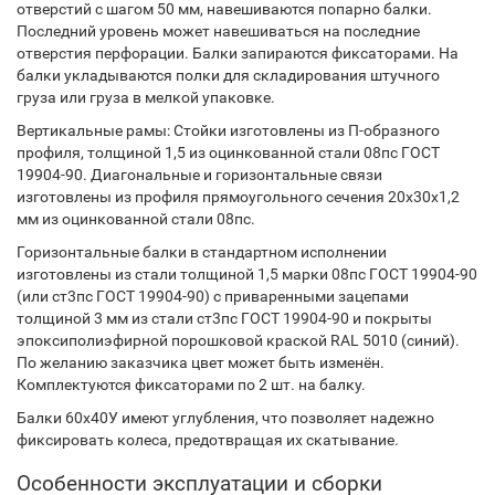
отверстий с шагом 50 мм, навешиваются попарно балки.
Последний уровень может навешиваться на последние
отверстия перфорации. Балки запираются фиксаторами. На
балки укладываются полки для складирования штучного
груза или груза в мелкой упаковке.
Вертикальные рамы: Стойки изготовлены из П-образного
профиля, толщиной 1,5 из оцинкованной стали 08пс ГОСТ
19904-90. Диагональные и горизонтальные связи
изготовлены из профиля прямоугольного сечения 20х30х1,2
мм из оцинкованной стали 08пс.
Горизонтальные балки в стандартном исполнении
изготовлены из стали толщиной 1,5 марки 08пс ГОСТ 19904-90
(или ст3пс ГОСТ 19904-90) с приваренными зацепами
толщиной 3 мм из стали ст3пс ГОСТ 19904-90 и покрыты
эпоксиполиэфирной порошковой краской RAL 5010 (синий).
По желанию заказчика цвет может быть изменён.
Комплектуются фиксаторами по 2 шт. на балку.
Балки 60х40У имеют углубления, что позволяет надежно
фиксировать колеса, предотвращая их скатывание.
Особенности эксплуатации и сборки