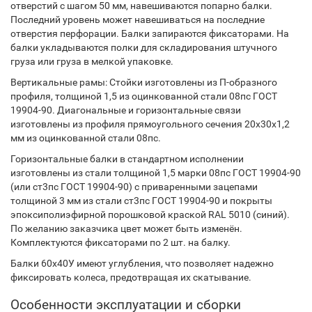
отверстий с шагом 50 мм, навешиваются попарно балки.
Последний уровень может навешиваться на последние
отверстия перфорации. Балки запираются фиксаторами. На
балки укладываются полки для складирования штучного
груза или груза в мелкой упаковке.
Вертикальные рамы: Стойки изготовлены из П-образного
профиля, толщиной 1,5 из оцинкованной стали 08пс ГОСТ
19904-90. Диагональные и горизонтальные связи
изготовлены из профиля прямоугольного сечения 20х30х1,2
мм из оцинкованной стали 08пс.
Горизонтальные балки в стандартном исполнении
изготовлены из стали толщиной 1,5 марки 08пс ГОСТ 19904-90
(или ст3пс ГОСТ 19904-90) с приваренными зацепами
толщиной 3 мм из стали ст3пс ГОСТ 19904-90 и покрыты
эпоксиполиэфирной порошковой краской RAL 5010 (синий).
По желанию заказчика цвет может быть изменён.
Комплектуются фиксаторами по 2 шт. на балку.
Балки 60х40У имеют углубления, что позволяет надежно
фиксировать колеса, предотвращая их скатывание.
Особенности эксплуатации и сборки