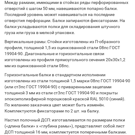
Между рамами, имеющими в стойках ряды перфорированных
отверстий с шагом 50 мм, навешиваются попарно балки.
Последний уровень может навешиваться на последние
отверстия перфорации. Балки запираются фиксаторами. На
балки укладываются полки для складирования штучного
груза или груза в мелкой упаковке.
Вертикальные рамы: Стойки изготовлены из П-образного
профиля, толщиной 1,5 из оцинкованной стали 08пс ГОСТ
19904-90. Диагональные и горизонтальные связи
изготовлены из профиля прямоугольного сечения 20х30х1,2
мм из оцинкованной стали 08пс.
Горизонтальные балки в стандартном исполнении
изготовлены из стали толщиной 1,5 марки 08пс ГОСТ 19904-90
(или ст3пс ГОСТ 19904-90) с приваренными зацепами
толщиной 3 мм из стали ст3пс ГОСТ 19904-90 и покрыты
эпоксиполиэфирной порошковой краской RAL 5010 (синий).
По желанию заказчика цвет может быть изменён.
Комплектуются фиксаторами по 2 шт. на балку.
Настил полочный ДСП: изготавливается по размерам полки
(«длина балки» х «глубина рамы»), представляет собой лист
ДСП толщиной 16 мм, комплектуется поперечными балками.