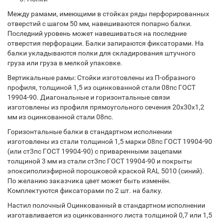
Между рамами, имеющими в стойках ряды перфорированных
отверстий с шагом 50 мм, навешиваются попарно балки.
Последний уровень может навешиваться на последние
отверстия перфорации. Балки запираются фиксаторами. На
балки укладываются полки для складирования штучного
груза или груза в мелкой упаковке.
Вертикальные рамы: Стойки изготовлены из П-образного
профиля, толщиной 1,5 из оцинкованной стали 08пс ГОСТ
19904-90. Диагональные и горизонтальные связи
изготовлены из профиля прямоугольного сечения 20х30х1,2
мм из оцинкованной стали 08пс.
Горизонтальные балки в стандартном исполнении
изготовлены из стали толщиной 1,5 марки 08пс ГОСТ 19904-90
(или ст3пс ГОСТ 19904-90) с приваренными зацепами
толщиной 3 мм из стали ст3пс ГОСТ 19904-90 и покрыты
эпоксиполиэфирной порошковой краской RAL 5010 (синий).
По желанию заказчика цвет может быть изменён.
Комплектуются фиксаторами по 2 шт. на балку.
Настил полочный Оцинкованный в стандартном исполнении
изготавливается из оцинкованного листа толщиной 0,7 или 1,5