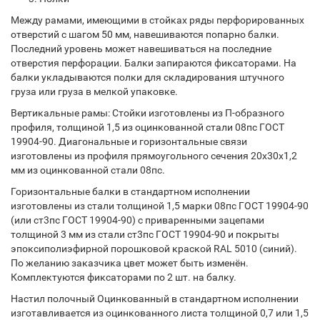
Между рамами, имеющими в стойках ряды перфорированных
отверстий с шагом 50 мм, навешиваются попарно балки.
Последний уровень может навешиваться на последние
отверстия перфорации. Балки запираются фиксаторами. На
балки укладываются полки для складирования штучного
груза или груза в мелкой упаковке.
Вертикальные рамы: Стойки изготовлены из П-образного
профиля, толщиной 1,5 из оцинкованной стали 08пс ГОСТ
19904-90. Диагональные и горизонтальные связи
изготовлены из профиля прямоугольного сечения 20х30х1,2
мм из оцинкованной стали 08пс.
Горизонтальные балки в стандартном исполнении
изготовлены из стали толщиной 1,5 марки 08пс ГОСТ 19904-90
(или ст3пс ГОСТ 19904-90) с приваренными зацепами
толщиной 3 мм из стали ст3пс ГОСТ 19904-90 и покрыты
эпоксиполиэфирной порошковой краской RAL 5010 (синий).
По желанию заказчика цвет может быть изменён.
Комплектуются фиксаторами по 2 шт. на балку.
Настил полочный Оцинкованный в стандартном исполнении
изготавливается из оцинкованного листа толщиной 0,7 или 1,5