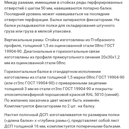
Между рамами, имеющими в стойках ряды перфорированных
отверстий с шагом 50 мм, навешиваются попарно балки.
Последний уровень может навешиваться на последние
отверстия перфорации. Балки запираются фиксаторами. На
балки укладываются полки для складирования штучного
груза или груза в мелкой упаковке.
Вертикальные рамы: Стойки изготовлены из П-образного
профиля, толщиной 1,5 из оцинкованной стали 08пс ГОСТ
19904-90. Диагональные и горизонтальные связи
изготовлены из профиля прямоугольного сечения 20х30х1,2
мм из оцинкованной стали 08пс.
Горизонтальные балки в стандартном исполнении
изготовлены из стали толщиной 1,5 марки 08пс ГОСТ 19904-90
(или ст3пс ГОСТ 19904-90) с приваренными зацепами
толщиной 3 мм из стали ст3пс ГОСТ 19904-90 и покрыты
эпоксиполиэфирной порошковой краской RAL 5010 (синий).
По желанию заказчика цвет может быть изменён.
Комплектуются фиксаторами по 2 шт. на балку.
Настил полочный ДСП: изготавливается по размерам полки
(«длина балки» х «глубина рамы»), представляет собой лист
ДСП толщиной 16 мм, комплектуется поперечными балками.