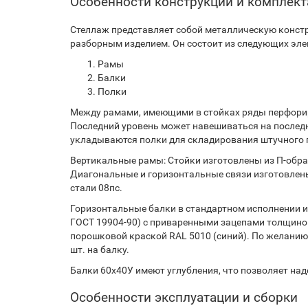
Особенности конструкции и комплек
Стеллаж представляет собой металлическую констр
разборным изделием. Он состоит из следующих эле
Рамы
Балки
Полки
Между рамами, имеющими в стойках ряды перфорир
Последний уровень может навешиваться на послед
укладываются полки для складирования штучного г
Вертикальные рамы: Стойки изготовлены из П-образ
Диагональные и горизонтальные связи изготовлены
стали 08пс.
Горизонтальные балки в стандартном исполнении из
ГОСТ 19904-90) с приваренными зацепами толщиной
порошковой краской RAL 5010 (синий). По желанию
шт. на балку.
Балки 60х40У имеют углубления, что позволяет на
Особенности эксплуатации и сборки