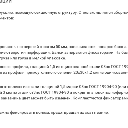
тации
укцию, имеющую секционную структуру. Стеллаж является сборно
ментов:
ованных отверстий с шагом 50 мм, навешиваются попарно балки.
ние отверстия перфорации. Балки запираются фиксаторами. На ба
руза или груза в мелкой упаковке.
ного профиля, толщиной 1,5 из оцинкованной стали 08пс ГОСТ 199
 из профиля прямоугольного сечения 20х30х1,2 мм из оцинкованн
готовлены из стали толщиной 1,5 марки 08пс ГОСТ 19904-90 (или 
 3 мм из стали ст3пс ГОСТ 19904-90 и покрыты эпоксиполиэфирн
 заказчика цвет может быть изменён. Комплектуются фиксаторами
дежно фиксировать колеса, предотвращая их скатывание.