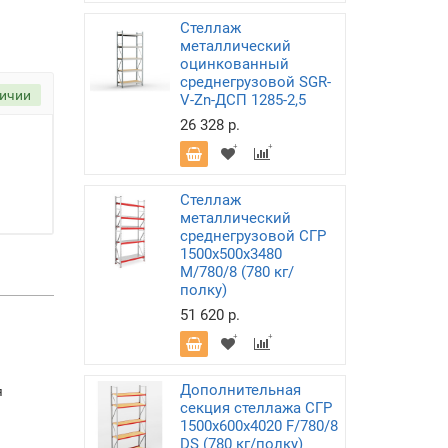
Стеллаж
металлический
оцинкованный
среднегрузовой SGR-
личии
V-Zn-ДСП 1285-2,5
26 328 р.
Стеллаж
металлический
среднегрузовой СГР
1500х500х3480
M/780/8 (780 кг/
полку)
51 620 р.
Дополнительная
я
секция стеллажа СГР
1500х600х4020 F/780/8
DS (780 кг/полку)