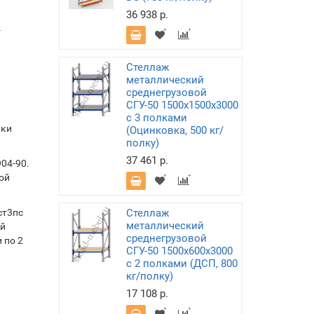
36 938 р.
-
Стеллаж
металлический
среднегрузовой
СГУ-50 1500х1500х3000
с 3 полками
лки
(Оцинковка, 500 кг/
полку)
37 461 р.
04-90.
ой
ст3пс
Стеллаж
металлический
ой
среднегрузовой
 по 2
СГУ-50 1500х600х3000
с 2 полками (ДСП, 800
кг/полку)
17 108 р.