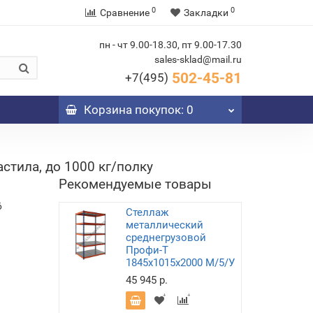
0
0
Сравнение
Закладки
пн - чт 9.00-18.30, пт 9.00-17.30
sales-sklad@mail.ru
502-45-81
+7(495)
Корзина
покупок
: 0
стила, до 1000 кг/полку
Рекомендуемые товары
6
Стеллаж
металлический
среднегрузовой
Профи-Т
1845х1015х2000 M/5/У
45 945 р.