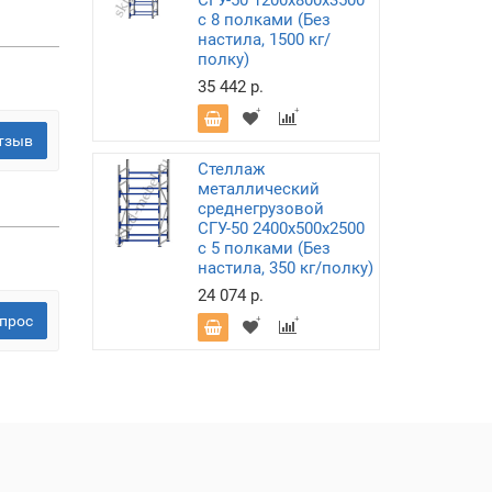
СГУ-50 1200х800х3500
с 8 полками (Без
настила, 1500 кг/
полку)
35 442 р.
тзыв
Стеллаж
металлический
среднегрузовой
СГУ-50 2400х500х2500
с 5 полками (Без
настила, 350 кг/полку)
24 074 р.
прос