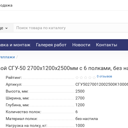
родажа
де
авка и монтаж
Галерея работ
Новости
Контакты
теллажи
й СГУ-50 2700х1200х2500мм с 6 полками, без на
0 отзывов
Рейтинг:
Артикул:
СГУ50270012002500K1000
Высота, мм:
2500
Ширина, мм:
2700
Глубина, мм:
1200
Количество полок:
6
Материал полки:
без настила
Нагрузка на полку, кг:
1000