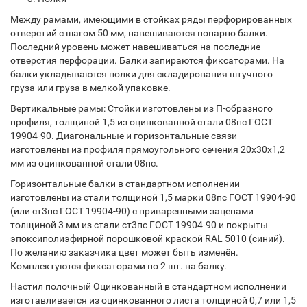
Между рамами, имеющими в стойках ряды перфорированных
отверстий с шагом 50 мм, навешиваются попарно балки.
Последний уровень может навешиваться на последние
отверстия перфорации. Балки запираются фиксаторами. На
балки укладываются полки для складирования штучного
груза или груза в мелкой упаковке.
Вертикальные рамы: Стойки изготовлены из П-образного
профиля, толщиной 1,5 из оцинкованной стали 08пс ГОСТ
19904-90. Диагональные и горизонтальные связи
изготовлены из профиля прямоугольного сечения 20х30х1,2
мм из оцинкованной стали 08пс.
Горизонтальные балки в стандартном исполнении
изготовлены из стали толщиной 1,5 марки 08пс ГОСТ 19904-90
(или ст3пс ГОСТ 19904-90) с приваренными зацепами
толщиной 3 мм из стали ст3пс ГОСТ 19904-90 и покрыты
эпоксиполиэфирной порошковой краской RAL 5010 (синий).
По желанию заказчика цвет может быть изменён.
Комплектуются фиксаторами по 2 шт. на балку.
Настил полочный Оцинкованный в стандартном исполнении
изготавливается из оцинкованного листа толщиной 0,7 или 1,5