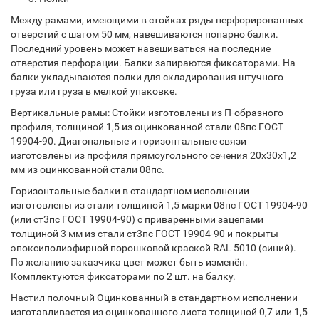
Между рамами, имеющими в стойках ряды перфорированных
отверстий с шагом 50 мм, навешиваются попарно балки.
Последний уровень может навешиваться на последние
отверстия перфорации. Балки запираются фиксаторами. На
балки укладываются полки для складирования штучного
груза или груза в мелкой упаковке.
Вертикальные рамы: Стойки изготовлены из П-образного
профиля, толщиной 1,5 из оцинкованной стали 08пс ГОСТ
19904-90. Диагональные и горизонтальные связи
изготовлены из профиля прямоугольного сечения 20х30х1,2
мм из оцинкованной стали 08пс.
Горизонтальные балки в стандартном исполнении
изготовлены из стали толщиной 1,5 марки 08пс ГОСТ 19904-90
(или ст3пс ГОСТ 19904-90) с приваренными зацепами
толщиной 3 мм из стали ст3пс ГОСТ 19904-90 и покрыты
эпоксиполиэфирной порошковой краской RAL 5010 (синий).
По желанию заказчика цвет может быть изменён.
Комплектуются фиксаторами по 2 шт. на балку.
Настил полочный Оцинкованный в стандартном исполнении
изготавливается из оцинкованного листа толщиной 0,7 или 1,5