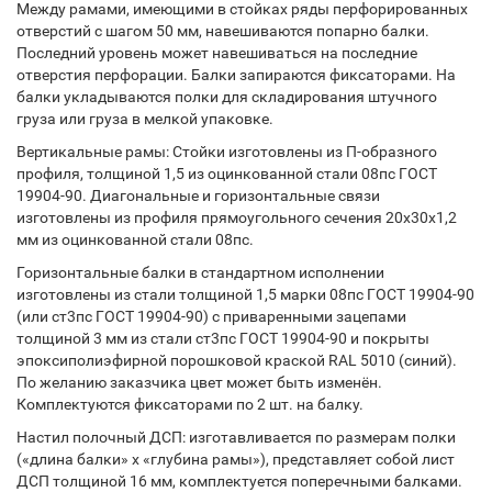
Между рамами, имеющими в стойках ряды перфорированных
отверстий с шагом 50 мм, навешиваются попарно балки.
Последний уровень может навешиваться на последние
отверстия перфорации. Балки запираются фиксаторами. На
балки укладываются полки для складирования штучного
груза или груза в мелкой упаковке.
Вертикальные рамы: Стойки изготовлены из П-образного
профиля, толщиной 1,5 из оцинкованной стали 08пс ГОСТ
19904-90. Диагональные и горизонтальные связи
изготовлены из профиля прямоугольного сечения 20х30х1,2
мм из оцинкованной стали 08пс.
Горизонтальные балки в стандартном исполнении
изготовлены из стали толщиной 1,5 марки 08пс ГОСТ 19904-90
(или ст3пс ГОСТ 19904-90) с приваренными зацепами
толщиной 3 мм из стали ст3пс ГОСТ 19904-90 и покрыты
эпоксиполиэфирной порошковой краской RAL 5010 (синий).
По желанию заказчика цвет может быть изменён.
Комплектуются фиксаторами по 2 шт. на балку.
Настил полочный ДСП: изготавливается по размерам полки
(«длина балки» х «глубина рамы»), представляет собой лист
ДСП толщиной 16 мм, комплектуется поперечными балками.