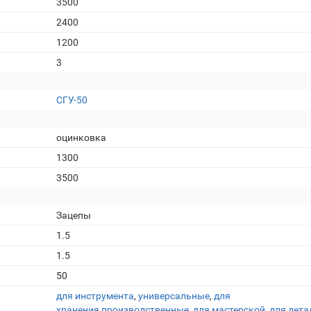
3500
2400
1200
3
СГУ-50
оцинковка
1300
3500
Зацепы
1.5
1.5
50
для инструмента
,
универсальные
,
для
хранения
,
производственные
,
для мастерской
,
для дета