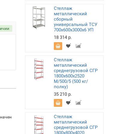
Стеллаж
металлический
сборный
универсальный ТСУ
личии
700х600х3000х6 УП
18 314 р.
Стеллаж
металлический
среднегрузовой СГР
1800х600х2520
M/500/5 (500 кг/
полку)
35 210 р.
Стеллаж
значен
металлический
среднегрузовой СГР
1800х800х4020