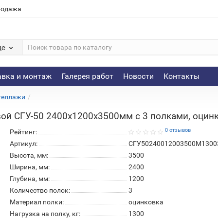
родажа
де
авка и монтаж
Галерея работ
Новости
Контакты
теллажи
ой СГУ-50 2400х1200х3500мм с 3 полками, оцинк
0 отзывов
Рейтинг:
Артикул:
СГУ50240012003500М1300
Высота, мм:
3500
Ширина, мм:
2400
Глубина, мм:
1200
Количество полок:
3
Материал полки:
оцинковка
Нагрузка на полку, кг:
1300