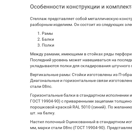
Особенности конструкции и комплек
Стеллаж представляет собой металлическую констр
разборным изделием. Он состоит из следующих эле
Рамы
Балки
Полки
Между рамами, имеющими в стойках ряды перфорир
Последний уровень может навешиваться на послед
укладываются полки для складирования штучного г
Вертикальные рамы: Стойки изготовлены из П-образ
Диагональные и горизонтальные связи изготовлены
стали 08пс.
Горизонтальные балки в стандартном исполнении из
ГОСТ 19904-90) с приваренными зацепами толщиной
порошковой краской RAL 5010 (синий). По желанию
шт. на балку.
Настил полочный Оцинкованный в стандартном испо
мм, марки стали 08пс (ГОСТ 19904-90). Представляе