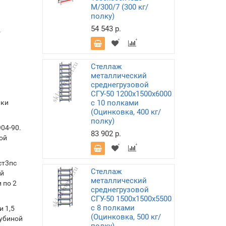
M/300/7 (300 кг/
полку)
54 543 р.
-
Стеллаж
металлический
среднегрузовой
СГУ-50 1200х1500х6000
лки
с 10 полками
(Оцинковка, 400 кг/
полку)
04-90.
83 902 р.
ой
ст3пс
Стеллаж
ой
металлический
 по 2
среднегрузовой
СГУ-50 1500х1500х5500
с 8 полками
 1,5
(Оцинковка, 500 кг/
лубиной