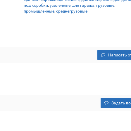
под коробки
,
усиленные
,
для гаража
,
грузовые
,
промышленные
,
среднегрузовые
.
Написать о
Задать во