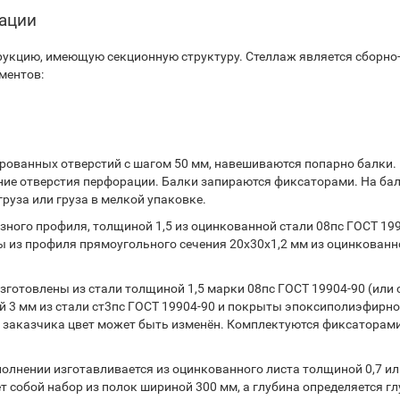
тации
укцию, имеющую секционную структуру. Стеллаж является сборно
ментов:
ованных отверстий с шагом 50 мм, навешиваются попарно балки.
ние отверстия перфорации. Балки запираются фиксаторами. На ба
руза или груза в мелкой упаковке.
ного профиля, толщиной 1,5 из оцинкованной стали 08пс ГОСТ 199
 из профиля прямоугольного сечения 20х30х1,2 мм из оцинкованн
готовлены из стали толщиной 1,5 марки 08пс ГОСТ 19904-90 (или 
 3 мм из стали ст3пс ГОСТ 19904-90 и покрыты эпоксиполиэфирн
 заказчика цвет может быть изменён. Комплектуются фиксаторами
лнении изготавливается из оцинкованного листа толщиной 0,7 или
т собой набор из полок шириной 300 мм, а глубина определяется г