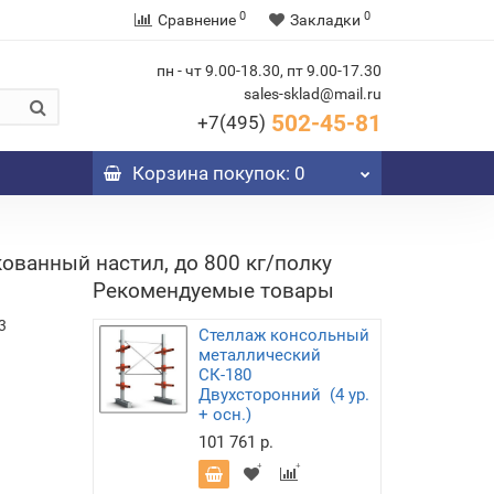
0
0
Сравнение
Закладки
пн - чт 9.00-18.30, пт 9.00-17.30
sales-sklad@mail.ru
502-45-81
+7(495)
Корзина
покупок
: 0
ованный настил, до 800 кг/полку
Рекомендуемые товары
3
Стеллаж консольный
металлический
СК-180
Двухсторонний (4 ур.
+ осн.)
101 761 р.