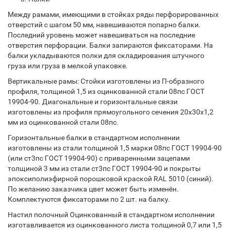
Между рамами, имеющими в стойках ряды перфорированных
отверстий с шагом 50 мм, навешиваются попарно балки.
Последний уровень может навешиваться на последние
отверстия перфорации. Балки запираются фиксаторами. На
балки укладываются полки для складирования штучного
груза или груза в мелкой упаковке.
Вертикальные рамы: Стойки изготовлены из П-образного
профиля, толщиной 1,5 из оцинкованной стали 08пс ГОСТ
19904-90. Диагональные и горизонтальные связи
изготовлены из профиля прямоугольного сечения 20х30х1,2
мм из оцинкованной стали 08пс.
Горизонтальные балки в стандартном исполнении
изготовлены из стали толщиной 1,5 марки 08пс ГОСТ 19904-90
(или ст3пс ГОСТ 19904-90) с приваренными зацепами
толщиной 3 мм из стали ст3пс ГОСТ 19904-90 и покрыты
эпоксиполиэфирной порошковой краской RAL 5010 (синий).
По желанию заказчика цвет может быть изменён.
Комплектуются фиксаторами по 2 шт. на балку.
Настил полочный Оцинкованный в стандартном исполнении
изготавливается из оцинкованного листа толщиной 0,7 или 1,5