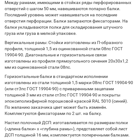
Между рамами, имеющими в стойках ряды перфорированных
отверстий с шагом 50 мм, навешиваются попарно балки.
Последний уровень может навешиваться на последние
отверстия перфорации. Балки запираются фиксаторами. На
балки укладываются полки для складирования штучного
груза или груза в мелкой упаковке.
Вертикальные рамы: Стойки изготовлены из П-образного
профиля, толщиной 1,5 из оцинкованной стали 08пс ГОСТ
19904-90. Диагональные и горизонтальные связи
изготовлены из профиля прямоугольного сечения 20х30х1,2
мм из оцинкованной стали 08пс.
Горизонтальные балки в стандартном исполнении
изготовлены из стали толщиной 1,5 марки 08пс ГОСТ 19904-90
(или ст3пс ГОСТ 19904-90) с приваренными зацепами
толщиной 3 мм из стали ст3пс ГОСТ 19904-90 и покрыты
эпоксиполиэфирной порошковой краской RAL 5010 (синий).
По желанию заказчика цвет может быть изменён.
Комплектуются фиксаторами по 2 шт. на балку.
Настил полочный ДСП: изготавливается по размерам полки
(«длина балки» х «глубина рамы»), представляет собой лист
ДСП толщиной 16 мм, комплектуется поперечными балками.