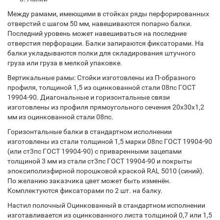
Между рамами, имеющими в стойках ряды перфорированных
отверстий с шагом 50 мм, навешиваются попарно балки.
Последний уровень может навешиваться на последние
отверстия перфорации. Балки запираются фиксаторами. На
балки укладываются полки для складирования штучного
груза или груза в мелкой упаковке.
Вертикальные рамы: Стойки изготовлены из П-образного
профиля, толщиной 1,5 из оцинкованной стали 08пс ГОСТ
19904-90. Диагональные и горизонтальные связи
изготовлены из профиля прямоугольного сечения 20х30х1,2
мм из оцинкованной стали 08пс.
Горизонтальные балки в стандартном исполнении
изготовлены из стали толщиной 1,5 марки 08пс ГОСТ 19904-90
(или ст3пс ГОСТ 19904-90) с приваренными зацепами
толщиной 3 мм из стали ст3пс ГОСТ 19904-90 и покрыты
эпоксиполиэфирной порошковой краской RAL 5010 (синий).
По желанию заказчика цвет может быть изменён.
Комплектуются фиксаторами по 2 шт. на балку.
Настил полочный Оцинкованный в стандартном исполнении
изготавливается из оцинкованного листа толщиной 0,7 или 1,5