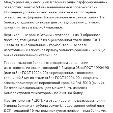
Между рамами, имеющими в стойках ряды перфорированных
отверстий с шагом 50 мм, навешиваются попарно балки.
Последний уровень может навешиваться на последние
отверстия перфорации. Балки запираются фиксаторами. На
балки укладываются полки для складирования штучного
груза или груза в мелкой упаковке.
Вертикальные рамы: Стойки изготовлены из П-образного
профиля, толщиной 1,5 из оцинкованной стали 08пс ГОСТ
19904-90. Диагональные и горизонтальные связи
изготовлены из профиля прямоугольного сечения 20х30х1,2
мм из оцинкованной стали 08пс.
Горизонтальные балки в стандартном исполнении
изготовлены из стали толщиной 1,5 марки 08пс ГОСТ 19904-90
(или ст3пс ГОСТ 19904-90) с приваренными зацепами
толщиной 3 мм из стали ст3пс ГОСТ 19904-90 и покрыты
эпоксиполиэфирной порошковой краской RAL 5010 (синий).
По желанию заказчика цвет может быть изменён.
Комплектуются фиксаторами по 2 шт. на балку.
Настил полочный ДСП: изготавливается по размерам полки
(«длина балки» х «глубина рамы»), представляет собой лист
ДСП толщиной 16 мм, комплектуется поперечными балками.