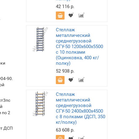
42 116 р.
-
Стеллаж
металлический
среднегрузовой
СГУ-50 1200х600х5500
с 10 полками
(Оцинковка, 400 кг/
лки
полку)
52 938 р.
04-90.
ой
Стеллаж
металлический
ст3пс
среднегрузовой
ой
СГУ-50 2400х800х4500
 по 2
с 8 полками (ДСП, 350
кг/полку)
ст ДСП
63 608 р.