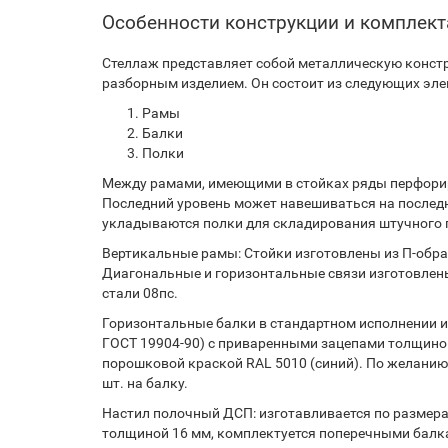
Особенности конструкции и комплек
Стеллаж представляет собой металлическую констр
разборным изделием. Он состоит из следующих эле
Рамы
Балки
Полки
Между рамами, имеющими в стойках ряды перфорир
Последний уровень может навешиваться на послед
укладываются полки для складирования штучного г
Вертикальные рамы: Стойки изготовлены из П-образ
Диагональные и горизонтальные связи изготовлены
стали 08пс.
Горизонтальные балки в стандартном исполнении из
ГОСТ 19904-90) с приваренными зацепами толщиной
порошковой краской RAL 5010 (синий). По желанию
шт. на балку.
Настил полочный ДСП: изготавливается по размерам
толщиной 16 мм, комплектуется поперечными балк