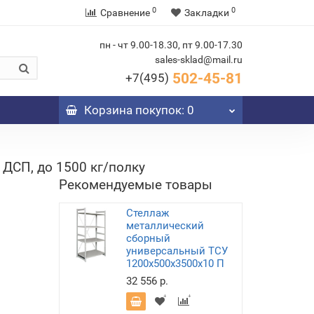
0
0
Сравнение
Закладки
пн - чт 9.00-18.30, пт 9.00-17.30
sales-sklad@mail.ru
502-45-81
+7(495)
Корзина
покупок
: 0
ДСП, до 1500 кг/полку
Рекомендуемые товары
Стеллаж
металлический
сборный
универсальный ТСУ
1200х500х3500х10 П
32 556 р.