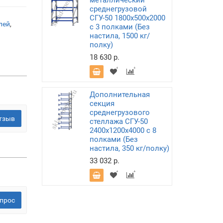
металлический
среднегрузовой
СГУ-50 1800х500х2000
лей
,
с 3 полками (Без
настила, 1500 кг/
полку)
18 630 р.
Дополнительная
секция
среднегрузового
тзыв
стеллажа СГУ-50
2400х1200х4000 с 8
полками (Без
настила, 350 кг/полку)
33 032 р.
прос