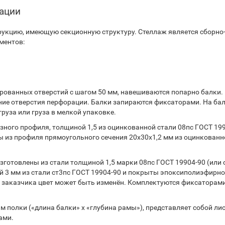
тации
укцию, имеющую секционную структуру. Стеллаж является сборно
ментов:
ованных отверстий с шагом 50 мм, навешиваются попарно балки.
ние отверстия перфорации. Балки запираются фиксаторами. На ба
руза или груза в мелкой упаковке.
ного профиля, толщиной 1,5 из оцинкованной стали 08пс ГОСТ 199
 из профиля прямоугольного сечения 20х30х1,2 мм из оцинкованн
готовлены из стали толщиной 1,5 марки 08пс ГОСТ 19904-90 (или 
 3 мм из стали ст3пс ГОСТ 19904-90 и покрыты эпоксиполиэфирн
 заказчика цвет может быть изменён. Комплектуются фиксаторами
 полки («длина балки» х «глубина рамы»), представляет собой ли
ами.