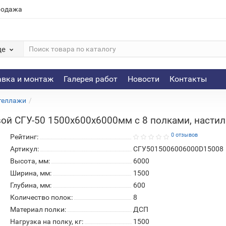
родажа
де
авка и монтаж
Галерея работ
Новости
Контакты
теллажи
ой СГУ-50 1500х600х6000мм с 8 полками, настил 
0 отзывов
Рейтинг:
Артикул:
СГУ5015006006000D15008
Высота, мм:
6000
Ширина, мм:
1500
Глубина, мм:
600
Количество полок:
8
Материал полки:
ДСП
Нагрузка на полку, кг:
1500