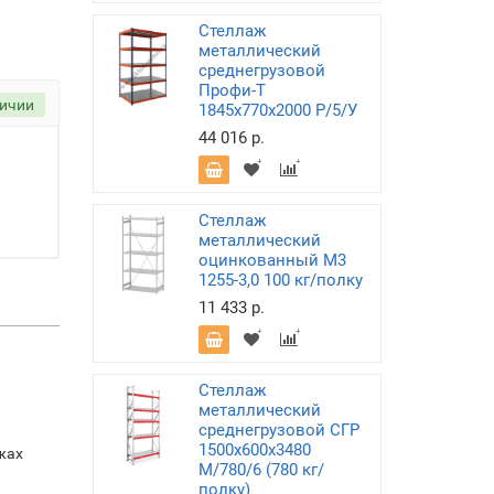
Стеллаж
металлический
среднегрузовой
Профи-Т
личии
1845х770х2000 P/5/У
44 016 р.
Стеллаж
металлический
оцинкованный М3
1255-3,0 100 кг/полку
11 433 р.
Стеллаж
металлический
среднегрузовой СГР
1500х600х3480
жах
M/780/6 (780 кг/
полку)