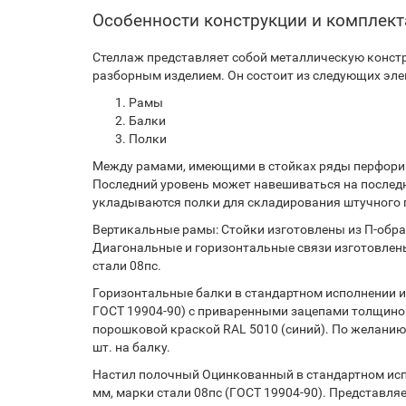
Особенности конструкции и комплек
Стеллаж представляет собой металлическую констр
разборным изделием. Он состоит из следующих эле
Рамы
Балки
Полки
Между рамами, имеющими в стойках ряды перфорир
Последний уровень может навешиваться на послед
укладываются полки для складирования штучного г
Вертикальные рамы: Стойки изготовлены из П-образ
Диагональные и горизонтальные связи изготовлены
стали 08пс.
Горизонтальные балки в стандартном исполнении из
ГОСТ 19904-90) с приваренными зацепами толщиной
порошковой краской RAL 5010 (синий). По желанию
шт. на балку.
Настил полочный Оцинкованный в стандартном испо
мм, марки стали 08пс (ГОСТ 19904-90). Представляе