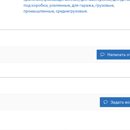
под коробки
,
усиленные
,
для гаража
,
грузовые
,
промышленные
,
среднегрузовые
.
Написать о
Задать во