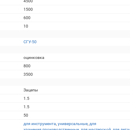
4500
1500
600
10
СГУ-50
оцинковка
800
3500
Зацепы
1.5
1.5
50
для инструмента
,
универсальные
,
для
хранения
,
производственные
,
для мастерской
,
для дета