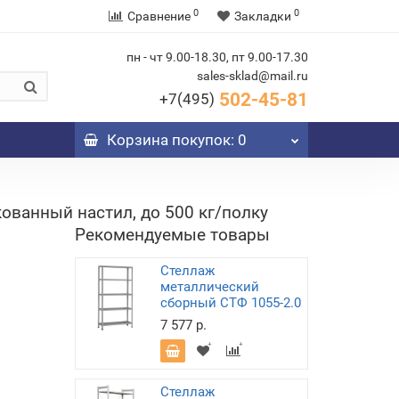
0
0
Сравнение
Закладки
пн - чт 9.00-18.30, пт 9.00-17.30
sales-sklad@mail.ru
502-45-81
+7(495)
Корзина
покупок
: 0
ованный настил, до 500 кг/полку
Рекомендуемые товары
Стеллаж
металлический
сборный СТФ 1055-2.0
7 577 р.
Стеллаж