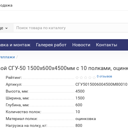
родажа
де
авка и монтаж
Галерея работ
Новости
Контакты
теллажи
ой СГУ-50 1500х600х4500мм с 10 полками, оцинк
0 отзывов
Рейтинг:
Артикул:
СГУ5015006004500М80010
Высота, мм:
4500
Ширина, мм:
1500
Глубина, мм:
600
Количество полок:
10
Материал полки:
оцинковка
Нагрузка на полку, кг:
800