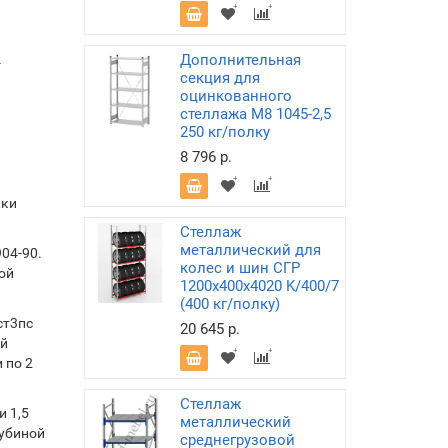
Дополнительная
-
секция для
оцинкованного
стеллажа М8 1045-2,5
250 кг/полку
8 796 р.
лки
Стеллаж
металлический для
04-90.
колес и шин СГР
ой
1200х400х4020 K/400/7
(400 кг/полку)
ст3пс
20 645 р.
ой
 по 2
Стеллаж
 1,5
металлический
лубиной
среднегрузовой