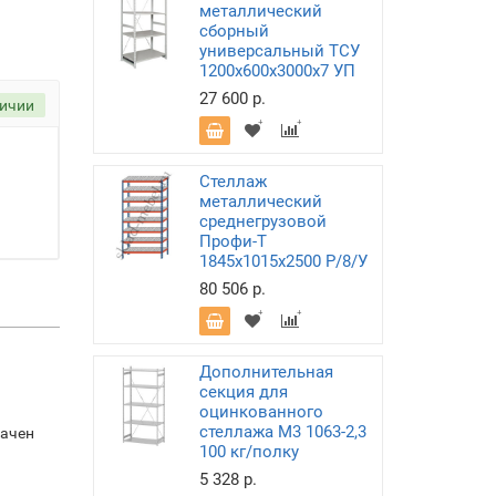
металлический
сборный
универсальный ТСУ
1200х600х3000х7 УП
27 600 р.
личии
Стеллаж
металлический
среднегрузовой
Профи-Т
1845х1015х2500 P/8/У
80 506 р.
Дополнительная
секция для
оцинкованного
стеллажа М3 1063-2,3
начен
100 кг/полку
5 328 р.