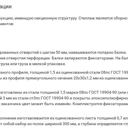
тации
укцию, имеющую секционную структуру. Стеллаж является сборно
ментов:
ованных отверстий с шагом 50 мм, навешиваются попарно балки.
ние отверстия перфорации. Балки запираются фиксаторами. На ба
руза или груза в мелкой упаковке.
ного профиля, толщиной 1,5 из оцинкованной стали 08пс ГОСТ 199
 из профиля прямоугольного сечения 20х30х1,2 мм из оцинкованн
готовлены из стали толщиной 1,5 марки 08пс ГОСТ 19904-90 (или 
 3 мм из стали ст3пс ГОСТ 19904-90 и покрыты эпоксиполиэфирн
 заказчика цвет может быть изменён. Комплектуются фиксаторами
лнении изготавливается из оцинкованного листа толщиной 0,7 или
т собой набор из полок шириной 300 мм, а глубина определяется г