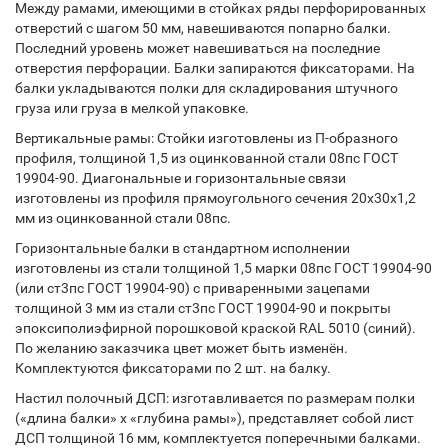
Между рамами, имеющими в стойках ряды перфорированных
отверстий с шагом 50 мм, навешиваются попарно балки.
Последний уровень может навешиваться на последние
отверстия перфорации. Балки запираются фиксаторами. На
балки укладываются полки для складирования штучного
груза или груза в мелкой упаковке.
Вертикальные рамы: Стойки изготовлены из П-образного
профиля, толщиной 1,5 из оцинкованной стали 08пс ГОСТ
19904-90. Диагональные и горизонтальные связи
изготовлены из профиля прямоугольного сечения 20х30х1,2
мм из оцинкованной стали 08пс.
Горизонтальные балки в стандартном исполнении
изготовлены из стали толщиной 1,5 марки 08пс ГОСТ 19904-90
(или ст3пс ГОСТ 19904-90) с приваренными зацепами
толщиной 3 мм из стали ст3пс ГОСТ 19904-90 и покрыты
эпоксиполиэфирной порошковой краской RAL 5010 (синий).
По желанию заказчика цвет может быть изменён.
Комплектуются фиксаторами по 2 шт. на балку.
Настил полочный ДСП: изготавливается по размерам полки
(«длина балки» х «глубина рамы»), представляет собой лист
ДСП толщиной 16 мм, комплектуется поперечными балками.