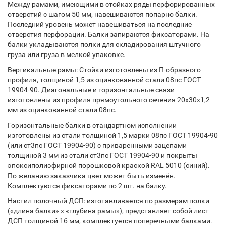
Между рамами, имеющими в стойках ряды перфорированных
отверстий с шагом 50 мм, навешиваются попарно балки.
Последний уровень может навешиваться на последние
отверстия перфорации. Балки запираются фиксаторами. На
балки укладываются полки для складирования штучного
груза или груза в мелкой упаковке.
Вертикальные рамы: Стойки изготовлены из П-образного
профиля, толщиной 1,5 из оцинкованной стали 08пс ГОСТ
19904-90. Диагональные и горизонтальные связи
изготовлены из профиля прямоугольного сечения 20х30х1,2
мм из оцинкованной стали 08пс.
Горизонтальные балки в стандартном исполнении
изготовлены из стали толщиной 1,5 марки 08пс ГОСТ 19904-90
(или ст3пс ГОСТ 19904-90) с приваренными зацепами
толщиной 3 мм из стали ст3пс ГОСТ 19904-90 и покрыты
эпоксиполиэфирной порошковой краской RAL 5010 (синий).
По желанию заказчика цвет может быть изменён.
Комплектуются фиксаторами по 2 шт. на балку.
Настил полочный ДСП: изготавливается по размерам полки
(«длина балки» х «глубина рамы»), представляет собой лист
ДСП толщиной 16 мм, комплектуется поперечными балками.